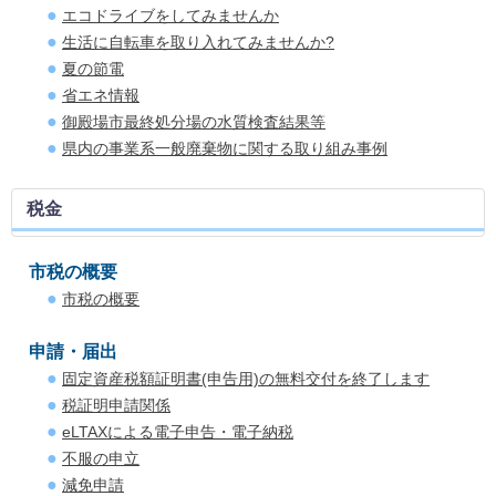
エコドライブをしてみませんか
生活に自転車を取り入れてみませんか?
夏の節電
省エネ情報
御殿場市最終処分場の水質検査結果等
県内の事業系一般廃棄物に関する取り組み事例
税金
市税の概要
市税の概要
申請・届出
固定資産税額証明書(申告用)の無料交付を終了します
税証明申請関係
eLTAXによる電子申告・電子納税
不服の申立
減免申請