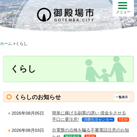
S
k
メニュー
i
p
t
o
ホーム
>
くらし
c
o
n
くらし
t
e
n
t
くらしのお知らせ
一覧表示
簡単に稼げる副業の誘い 借金をさせる
2026年08月05日
手口に要注意!
消費生活センター
NEW
分電盤の点検を騙る不審電話注意のお知
2026年08月03日
らせ
無線放送
NEW