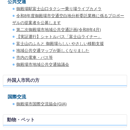
公共交通
御殿場駅富士山口タクシー乗り場ライブカメラ
令和8年度御殿場市交通空白地分析委託業務に係るプロポー
ザルの提案者を公募します
第二次御殿場市地域公共交通計画(令和8年4月)
【実証運行】シャトルバス「富士山ライナー」
富士山のふもと 御殿場らしい やさしい移動支援
地域公共交通マップが新しくなりました
市内の電車・バス等
御殿場市地域公共交通協議会
外国人市民の方
国際交流
御殿場市国際交流協会(GIA)
動物・ペット