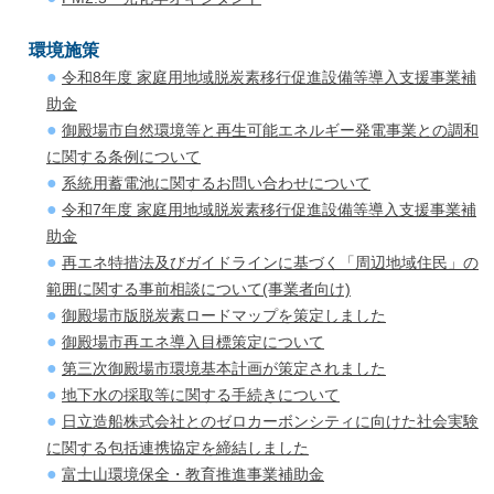
環境施策
令和8年度 家庭用地域脱炭素移行促進設備等導入支援事業補
助金
御殿場市自然環境等と再生可能エネルギー発電事業との調和
に関する条例について
系統用蓄電池に関するお問い合わせについて
令和7年度 家庭用地域脱炭素移行促進設備等導入支援事業補
助金
再エネ特措法及びガイドラインに基づく「周辺地域住民」の
範囲に関する事前相談について(事業者向け)
御殿場市版脱炭素ロードマップを策定しました
御殿場市再エネ導入目標策定について
第三次御殿場市環境基本計画が策定されました
地下水の採取等に関する手続きについて
日立造船株式会社とのゼロカーボンシティに向けた社会実験
に関する包括連携協定を締結しました
富士山環境保全・教育推進事業補助金