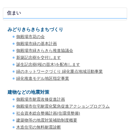
住まい
みどりきらきらまちづくり
御殿場市花の会
御殿場市緑の基本計画
御殿場市緑きらきら推進協議会
新築記念樹を交付します
誕生記念樹(桜の苗木)を配布します
緑のネットワークづくり 緑化重点地域活動事業
緑化推進モデル地区指定事業
建物などの地震対策
御殿場市耐震改修促進計画
御殿場市住宅耐震化緊急促進アクションプログラム
社会資本総合整備計画(住環境整備)
建築物等の地震対策補助制度概要
木造住宅の無料耐震診断