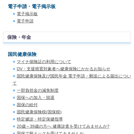
電子申請・電子掲示板
電子掲示板
電子申請
保険・年金
国民健康保険
マイナ保険証の利用について
DV・支援措置対象者へ健康保険にかかるお知らせ
国民健康保険及び国民年金 電子申請・郵送による届出につい
て
一部負担金の減免制度
国保への加入・脱退
国保の給付
国民健康保険税(国保税)
特定健診・特定保健指導
20歳～39歳の方へ 健康診査を受けてみませんか?
国保で脳ドックを受けてみませんか