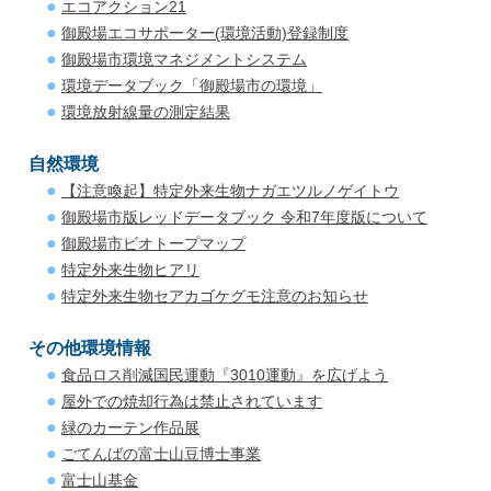
エコアクション21
御殿場エコサポーター(環境活動)登録制度
御殿場市環境マネジメントシステム
環境データブック「御殿場市の環境」
環境放射線量の測定結果
自然環境
【注意喚起】特定外来生物ナガエツルノゲイトウ
御殿場市版レッドデータブック 令和7年度版について
御殿場市ビオトープマップ
特定外来生物ヒアリ
特定外来生物セアカゴケグモ注意のお知らせ
その他環境情報
食品ロス削減国民運動『3010運動』を広げよう
屋外での焼却行為は禁止されています
緑のカーテン作品展
ごてんばの富士山豆博士事業
富士山基金