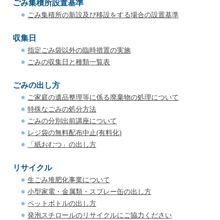
ごみ集積所設置基準
ごみ集積所の新設及び移設をする場合の設置基準
収集日
指定ごみ袋以外の臨時措置の実施
ごみの収集日と種類一覧表
ごみの出し方
ご家庭の遺品整理等に係る廃棄物の処理について
特殊なごみの処分方法
ごみの分別出前講座について
レジ袋の無料配布中止(有料化)
「紙おむつ」の出し方
リサイクル
生ごみ堆肥化事業について
小型家電・金属類・スプレー缶の出し方
ペットボトルの出し方
発泡スチロールのリサイクルにご協力ください