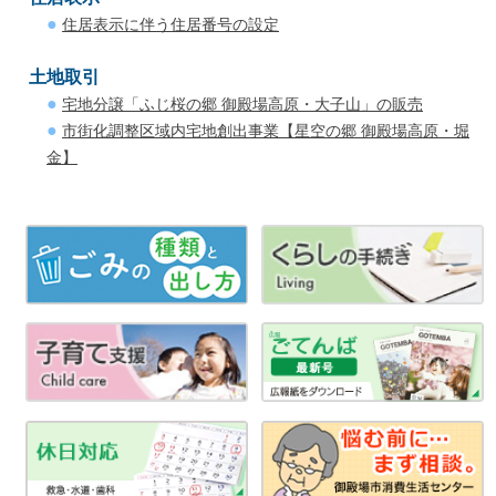
住居表示に伴う住居番号の設定
土地取引
宅地分譲「ふじ桜の郷 御殿場高原・大子山」の販売
市街化調整区域内宅地創出事業【星空の郷 御殿場高原・堀
金】