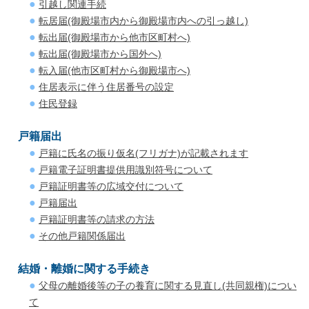
引越し関連手続
転居届(御殿場市内から御殿場市内への引っ越し)
転出届(御殿場市から他市区町村へ)
転出届(御殿場市から国外へ)
転入届(他市区町村から御殿場市へ)
住居表示に伴う住居番号の設定
住民登録
戸籍届出
戸籍に氏名の振り仮名(フリガナ)が記載されます
戸籍電子証明書提供用識別符号について
戸籍証明書等の広域交付について
戸籍届出
戸籍証明書等の請求の方法
その他戸籍関係届出
結婚・離婚に関する手続き
父母の離婚後等の子の養育に関する見直し(共同親権)につい
て