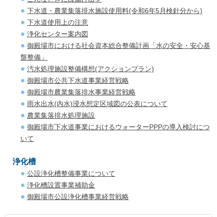
下水道・農業集落排水施設使用料(令和6年5月検針分から)
下水道使用上の注意
浄化センター案内図
御殿場市における社会資本総合整備計画「水の安全・安心基
盤整備」
汚水処理施設整備構想(アクションプラン)
御殿場市公共下水道事業経営戦略
御殿場市農業集落排水事業経営戦略
雨水出水(内水)浸水想定区域図の公表について
農業集落排水処理施設
御殿場市下水道事業におけるウォーターPPPの導入検討につ
いて
浄化槽
公設浄化槽整備事業について
浄化槽設置事業補助金
御殿場市公設浄化槽事業経営戦略