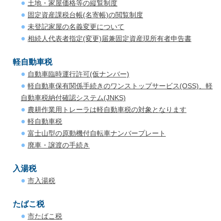
土地・家屋価格等の縦覧制度
固定資産課税台帳(名寄帳)の閲覧制度
未登記家屋の名義変更について
相続人代表者指定(変更)届兼固定資産現所有者申告書
軽自動車税
自動車臨時運行許可(仮ナンバー)
軽自動車保有関係手続きのワンストップサービス(OSS)、軽
自動車税納付確認システム(JNKS)
農耕作業用トレーラは軽自動車税の対象となります
軽自動車税
富士山型の原動機付自転車ナンバープレート
廃車・譲渡の手続き
入湯税
市入湯税
たばこ税
市たばこ税