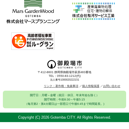
〒412-8601 静岡県御殿場市萩原483番地
TEL：0550-83-1212(代)
法人番号1000020222151
リンク・著作権・免責事項
個人情報保護
お問い合わせ
開庁日：月曜～金曜（祝日・休日、年末年始を除く）
開庁時間：午前8:30～午後5:15
（毎月第2・第4火曜日は一部窓口で午後6:45まで時間延長。)
Copyright (C)
2026 Gotemba CITY. All Rights Reserved.