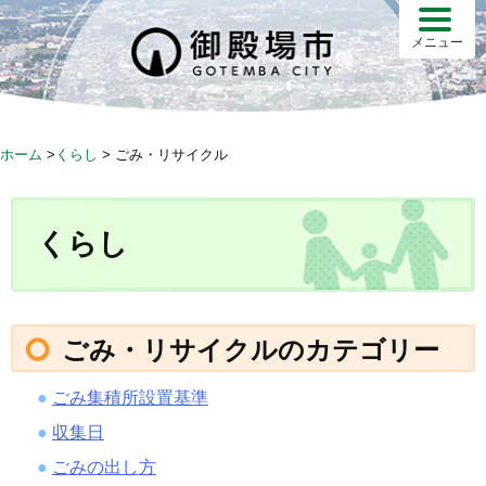
S
k
メニュー
i
p
t
o
ホーム
>
くらし
>
ごみ・リサイクル
c
o
n
くらし
t
e
n
t
ごみ・リサイクルのカテゴリー
ごみ集積所設置基準
収集日
ごみの出し方