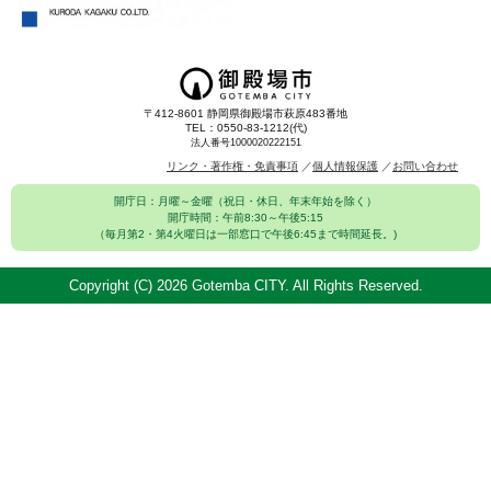
〒412-8601 静岡県御殿場市萩原483番地
TEL：0550-83-1212(代)
法人番号1000020222151
リンク・著作権・免責事項
個人情報保護
お問い合わせ
開庁日：月曜～金曜（祝日・休日、年末年始を除く）
開庁時間：午前8:30～午後5:15
（毎月第2・第4火曜日は一部窓口で午後6:45まで時間延長。)
Copyright (C)
2026 Gotemba CITY. All Rights Reserved.