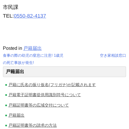
市民課
TEL:
0550-82-4137
Posted in
戸籍届出
食事の際の幼児の窒息に注意! 1歳児
空き家相談窓口
投
の死亡事故が発生!
戸籍届出
稿
ナ
戸籍に氏名の振り仮名(フリガナ)が記載されます
ビ
戸籍電子証明書提供用識別符号について
ゲ
戸籍証明書等の広域交付について
戸籍届出
ー
戸籍証明書等の請求の方法
シ