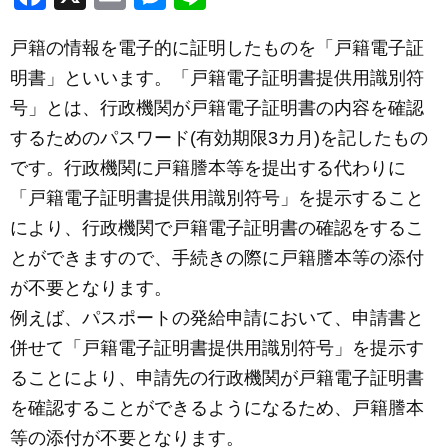
a
m
e
n
戸籍の情報を電子的に証明したものを「戸籍電子証
c
ail
ss
e
明書」といいます。「戸籍電子証明書提供用識別符
e
e
号」とは、行政機関が戸籍電子証明書の内容を確認
b
n
するためのパスワード(有効期限3カ月)を記したもの
o
g
です。行政機関に戸籍謄本等を提出する代わりに
o
er
「戸籍電子証明書提供用識別符号」を提示すること
k
により、行政機関で戸籍電子証明書の確認をするこ
とができますので、手続きの際に戸籍謄本等の添付
が不要となります。
例えば、パスポートの発給申請において、申請書と
併せて「戸籍電子証明書提供用識別符号」を提示す
ることにより、申請先の行政機関が戸籍電子証明書
を確認することができるようになるため、戸籍謄本
等の添付が不要となります。