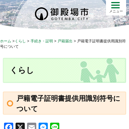
S
k
メニュー
i
p
t
o
ホーム
>
くらし
>
手続き・証明
>
戸籍届出
>
戸籍電子証明書提供用識別符
c
号について
o
n
t
くらし
e
n
t
戸籍電子証明書提供用識別符号に
ついて
F
X
E
M
Li