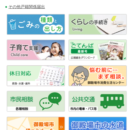
その他戸籍関係届出
ョ
ン