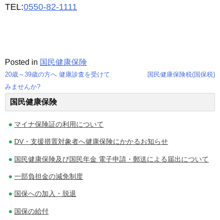
TEL:
0550-82-1111
Posted in
国民健康保険
20歳～39歳の方へ 健康診査を受けて
国民健康保険税(国保税)
投
みませんか?
国民健康保険
稿
ナ
マイナ保険証の利用について
ビ
DV・支援措置対象者へ健康保険にかかるお知らせ
ゲ
国民健康保険及び国民年金 電子申請・郵送による届出について
一部負担金の減免制度
ー
国保への加入・脱退
シ
国保の給付
ョ