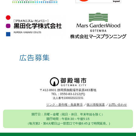
〒412-8601 静岡県御殿場市萩原483番地
TEL：0550-83-1212(代)
法人番号1000020222151
リンク・著作権・免責事項
個人情報保護
お問い合わせ
開庁日：月曜～金曜（祝日・休日、年末年始を除く）
開庁時間：午前8:30～午後5:15
（毎月第2・第4火曜日は一部窓口で午後6:45まで時間延長。)