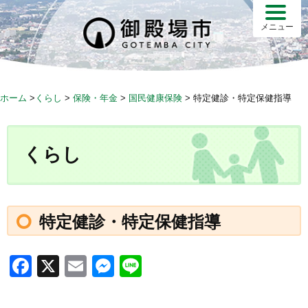
S
k
メニュー
i
p
t
o
ホーム
>
くらし
>
保険・年金
>
国民健康保険
>
特定健診・特定保健指導
c
o
n
くらし
t
e
n
t
特定健診・特定保健指導
F
X
E
M
Li
a
m
e
n