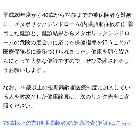
c
ail
ss
e
e
e
平成20年度から40歳から74歳までの被保険者を対象
b
n
に、メタボリックシンドローム(内臓脂肪症候群)に着
o
g
目した健診と、健診結果からメタボリックシンドロ
o
er
ームの危険の度合いに応じた保健指導を行うことが
k
医療保険者に義務づけられました。健康を願う皆さ
んにとって大切な健診ですので、ぜひ受診されるよ
うお願いします 。
なお、75歳以上の後期高齢者医療制度に加入してい
る人を対象とした健康診査は、次のリンク先をご参
照ください。
75歳以上の方(後期高齢者)の健康診査(健診)はこちら