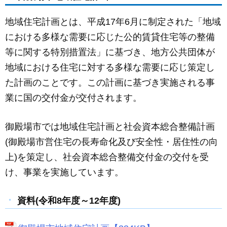
c
ail
ss
e
e
e
地域住宅計画とは、平成17年6月に制定された「地域
b
n
における多様な需要に応じた公的賃貸住宅等の整備
o
g
等に関する特別措置法」に基づき、地方公共団体が
o
er
地域における住宅に対する多様な需要に応じ策定し
k
た計画のことです。この計画に基づき実施される事
業に国の交付金が交付されます。
御殿場市では地域住宅計画と社会資本総合整備計画
(御殿場市営住宅の長寿命化及び安全性・居住性の向
上)を策定し、社会資本総合整備交付金の交付を受
け、事業を実施しています。
資料(令和8年度～12年度)