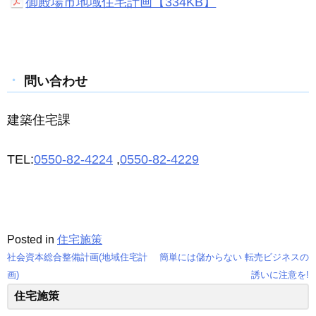
御殿場市地域住宅計画【334KB】
問い合わせ
建築住宅課
TEL:
0550-82-4224
,
0550-82-4229
Posted in
住宅施策
社会資本総合整備計画(地域住宅計
簡単には儲からない 転売ビジネスの
投
画)
誘いに注意を!
住宅施策
稿