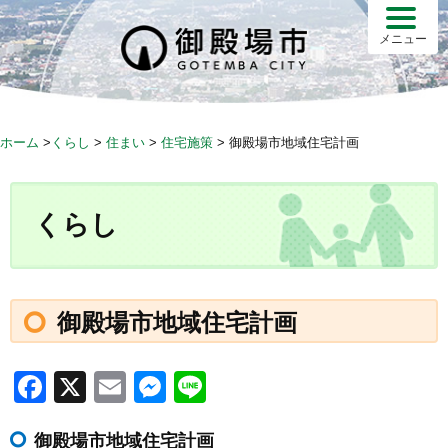
S
k
メニュー
i
p
t
o
ホーム
>
くらし
>
住まい
>
住宅施策
>
御殿場市地域住宅計画
c
o
n
くらし
t
e
n
t
御殿場市地域住宅計画
F
X
E
M
Li
a
m
e
n
御殿場市地域住宅計画