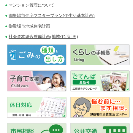
ナ
マンション管理について
ビ
御殿場市住宅マスタープラン(住生活基本計画)
ゲ
御殿場市地域住宅計画
社会資本総合整備計画(地域住宅計画)
ー
シ
ョ
ン