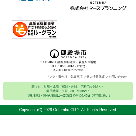
〒412-8601 静岡県御殿場市萩原483番地
TEL：0550-83-1212(代)
法人番号1000020222151
リンク・著作権・免責事項
個人情報保護
お問い合わせ
開庁日：月曜～金曜（祝日・休日、年末年始を除く）
開庁時間：午前8:30～午後5:15
（毎月第2・第4火曜日は一部窓口で午後6:45まで時間延長。)
Copyright (C)
2026 Gotemba CITY. All Rights Reserved.