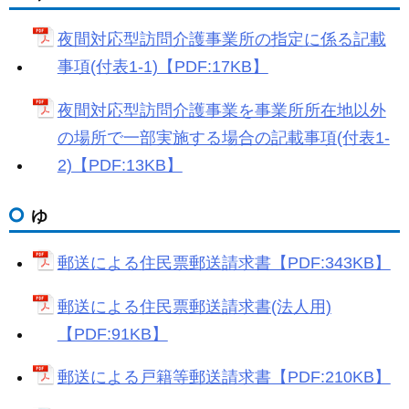
c
ail
ss
e
e
e
夜間対応型訪問介護事業所の指定に係る記載
b
n
事項(付表1-1)【PDF:17KB】
o
g
夜間対応型訪問介護事業を事業所所在地以外
o
er
の場所で一部実施する場合の記載事項(付表1-
k
2)【PDF:13KB】
ゆ
郵送による住民票郵送請求書【PDF:343KB】
郵送による住民票郵送請求書(法人用)
【PDF:91KB】
郵送による戸籍等郵送請求書【PDF:210KB】