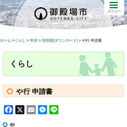
S
k
メニュー
i
p
t
o
ホーム
>
くらし
>
申請
>
50音順(ダウンロード)
>
や行 申請書
c
o
n
くらし
t
e
n
t
や行 申請書
F
X
E
M
Li
a
m
e
n
や