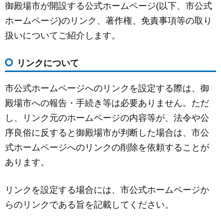
御殿場市が開設する公式ホームページ(以下、市公式
c
ail
ss
e
ホームページ)のリンク、著作権、免責事項等の取り
e
e
扱いについてご紹介します。
b
n
o
g
リンクについて
o
er
k
市公式ホームページへのリンクを設定する際は、御
殿場市への報告・手続き等は必要ありません。ただ
し、リンク元のホームページの内容等が、法令や公
序良俗に反すると御殿場市が判断した場合は、市公
式ホームページへのリンクの削除を依頼することが
あります。
リンクを設定する場合には、市公式ホームページか
らのリンクである旨を記載してください。