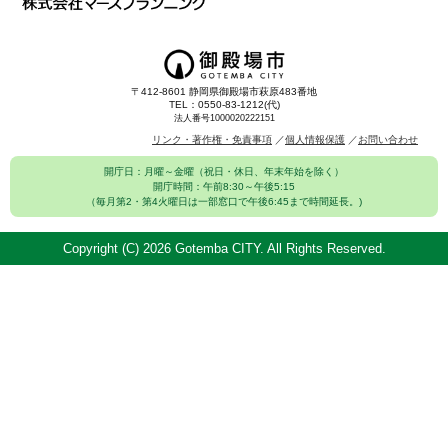
〒412-8601 静岡県御殿場市萩原483番地
TEL：0550-83-1212(代)
法人番号1000020222151
リンク・著作権・免責事項
個人情報保護
お問い合わせ
開庁日：月曜～金曜（祝日・休日、年末年始を除く）
開庁時間：午前8:30～午後5:15
（毎月第2・第4火曜日は一部窓口で午後6:45まで時間延長。)
Copyright (C)
2026 Gotemba CITY. All Rights Reserved.