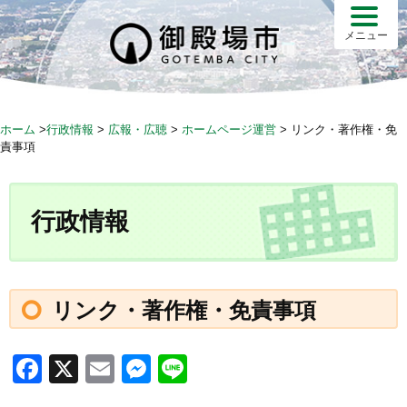
S
k
メニュー
i
p
t
o
ホーム
>
行政情報
>
広報・広聴
>
ホームページ運営
>
リンク・著作権・免
c
責事項
o
n
t
行政情報
e
n
t
リンク・著作権・免責事項
F
X
E
M
Li
a
m
e
n