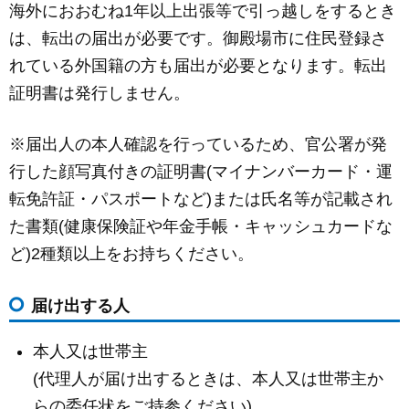
海外におおむね1年以上出張等で引っ越しをするとき
c
ail
ss
e
は、転出の届出が必要です。御殿場市に住民登録さ
e
e
れている外国籍の方も届出が必要となります。転出
b
n
証明書は発行しません。
o
g
o
er
※届出人の本人確認を行っているため、官公署が発
k
行した顔写真付きの証明書(マイナンバーカード・運
転免許証・パスポートなど)または氏名等が記載され
た書類(健康保険証や年金手帳・キャッシュカードな
ど)2種類以上をお持ちください。
届け出する人
本人又は世帯主
(代理人が届け出するときは、本人又は世帯主か
らの委任状をご持参ください)