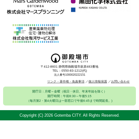
〒412-8601 静岡県御殿場市萩原483番地
TEL：0550-83-1212(代)
法人番号1000020222151
リンク・著作権・免責事項
個人情報保護
お問い合わせ
開庁日：月曜～金曜（祝日・休日、年末年始を除く）
開庁時間：午前8:30～午後5:15
（毎月第2・第4火曜日は一部窓口で午後6:45まで時間延長。)
Copyright (C)
2026 Gotemba CITY. All Rights Reserved.