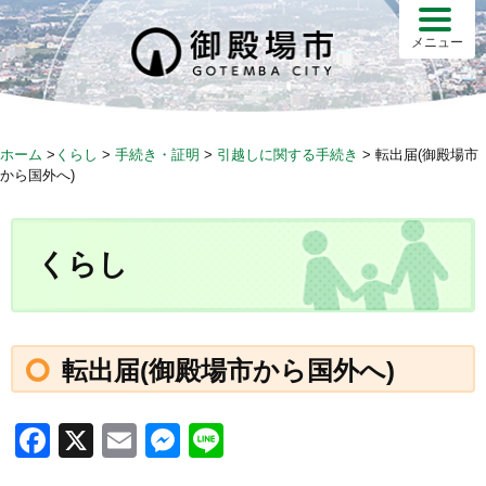
S
k
メニュー
i
p
t
o
ホーム
>
くらし
>
手続き・証明
>
引越しに関する手続き
>
転出届(御殿場市
c
から国外へ)
o
n
t
くらし
e
n
t
転出届(御殿場市から国外へ)
F
X
E
M
Li
a
m
e
n