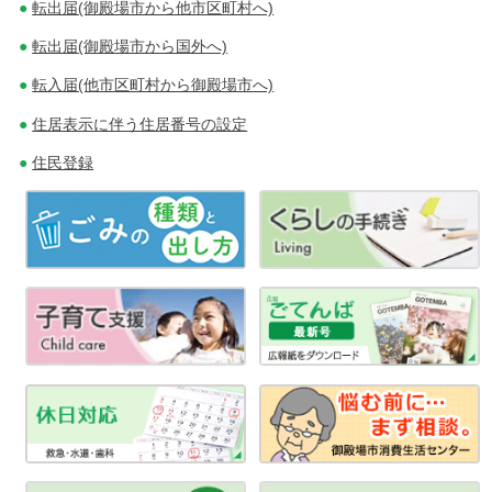
転出届(御殿場市から他市区町村へ)
ゲ
転出届(御殿場市から国外へ)
ー
転入届(他市区町村から御殿場市へ)
シ
住居表示に伴う住居番号の設定
ョ
住民登録
ン