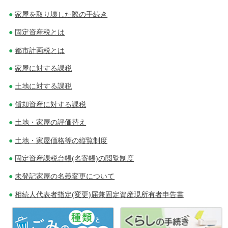
ビ
家屋を取り壊した際の手続き
ゲ
固定資産税とは
ー
都市計画税とは
シ
家屋に対する課税
ョ
土地に対する課税
ン
償却資産に対する課税
土地・家屋の評価替え
土地・家屋価格等の縦覧制度
固定資産課税台帳(名寄帳)の閲覧制度
未登記家屋の名義変更について
相続人代表者指定(変更)届兼固定資産現所有者申告書