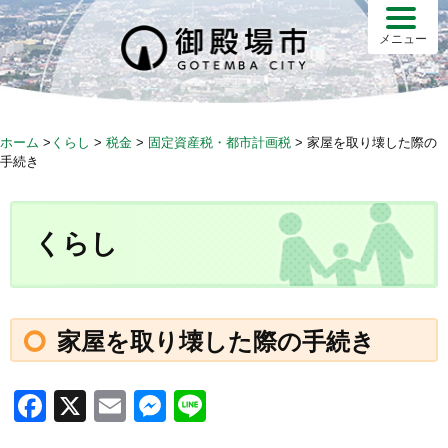
S
k
メニュー
i
p
t
o
ホーム
>
くらし
>
税金
>
固定資産税・都市計画税
>
家屋を取り壊した際の
c
手続き
o
n
t
くらし
e
n
t
家屋を取り壊した際の手続き
F
X
E
M
Li
a
m
e
n