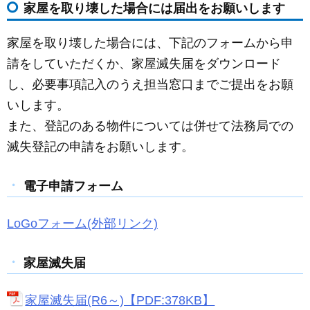
家屋を取り壊した場合には届出をお願いします
c
ail
ss
e
e
e
家屋を取り壊した場合には、下記のフォームから申
b
n
請をしていただくか、家屋滅失届をダウンロード
o
g
し、必要事項記入のうえ担当窓口までご提出をお願
o
er
いします。
k
また、登記のある物件については併せて法務局での
滅失登記の申請をお願いします。
電子申請フォーム
LoGoフォーム(外部リンク)
家屋滅失届
家屋滅失届(R6～)【PDF:378KB】