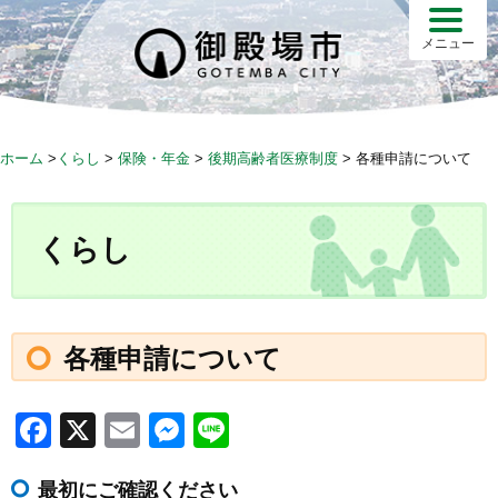
S
k
メニュー
i
p
t
o
ホーム
>
くらし
>
保険・年金
>
後期高齢者医療制度
>
各種申請について
c
o
n
くらし
t
e
n
t
各種申請について
F
X
E
M
Li
a
m
e
n
最初にご確認ください