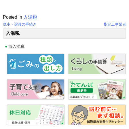
Posted in
入湯税
廃車・譲渡の手続き
指定工事業者
投
入湯税
稿
市入湯税
ナ
ビ
ゲ
ー
シ
ョ
ン