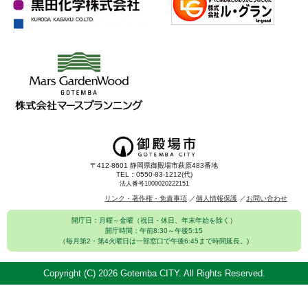
〒412-8601 静岡県御殿場市萩原483番地
TEL：0550-83-1212(代)
法人番号1000020222151
リンク・著作権・免責事項
個人情報保護
お問い合わせ
開庁日：月曜～金曜（祝日・休日、年末年始を除く）
開庁時間：午前8:30～午後5:15
（毎月第2・第4火曜日は一部窓口で午後6:45まで時間延長。)
Copyright (C)
2026 Gotemba CITY. All Rights Reserved.