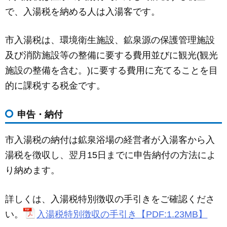
c
ail
ss
e
で、入湯税を納める人は入湯客です。
e
e
b
n
市入湯税は、環境衛生施設、鉱泉源の保護管理施設
o
g
及び消防施設等の整備に要する費用並びに観光(観光
o
er
施設の整備を含む。)に要する費用に充てることを目
k
的に課税する税金です。
申告・納付
市入湯税の納付は鉱泉浴場の経営者が入湯客から入
湯税を徴収し、翌月15日までに申告納付の方法によ
り納めます。
詳しくは、入湯税特別徴収の手引きをご確認くださ
い。
入湯税特別徴収の手引き【PDF:1.23MB】