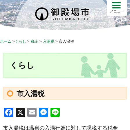
S
k
メニュー
i
p
t
o
ホーム
>
くらし
>
税金
>
入湯税
>
市入湯税
c
o
n
くらし
t
e
n
t
市入湯税
F
X
E
M
Li
a
m
e
n
市入湯税は温泉の入湯行為に対して課税する税金