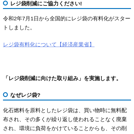
レジ袋削減にご協力ください!
c
ail
ss
e
e
e
令和2年7月1日から全国的にレジ袋の有料化がスター
b
n
トしました。
o
g
o
er
レジ袋有料化について【経済産業省】
k
「レジ袋削減に向けた取り組み」を実施します。
なぜレジ袋?
化石燃料を原料としたレジ袋は、買い物時に無料配
布され、その多くが繰り返し使われることなく廃棄
され、環境に負荷をかけていることからも、その削