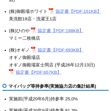
(株)御殿場ホワイト
協定書【PDF:151KB】
美洗館19店・洗濯王1店
(株)ひのや
協定書【PDF:198KB】
マミー二枚橋店
(株)オギノ
協定書【PDF:693KB】
オギノ御殿場店
オギノ御殿場富士岡店 (平成26年12月13日)
協定書【PDF:657KB】
マイバッグ等持参率(実施協力店の集計結果)
実施前(平成20年6月)持参率 25,0%
実施後(平成20年9月)持参率 81.3%