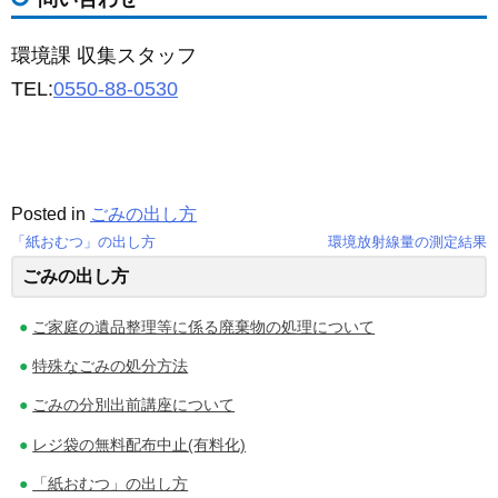
環境課 収集スタッフ
TEL:
0550-88-0530
Posted in
ごみの出し方
「紙おむつ」の出し方
環境放射線量の測定結果
投
ごみの出し方
稿
ご家庭の遺品整理等に係る廃棄物の処理について
ナ
特殊なごみの処分方法
ビ
ごみの分別出前講座について
ゲ
レジ袋の無料配布中止(有料化)
ー
「紙おむつ」の出し方