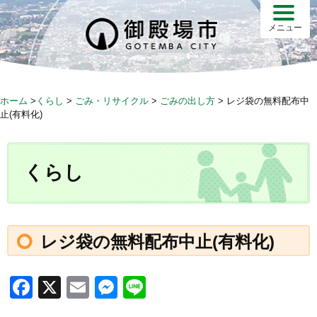
S
k
メニュー
i
p
t
o
ホーム
>
くらし
>
ごみ・リサイクル
>
ごみの出し方
>
レジ袋の無料配布中
c
止(有料化)
o
n
t
くらし
e
n
t
レジ袋の無料配布中止(有料化)
F
X
E
M
Li
a
m
e
n