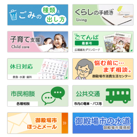
シ
ョ
ン