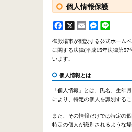
個人情報保護
F
X
E
M
Li
a
m
e
n
御殿場市が開設する公式ホームペ
c
ail
ss
e
に関する法律(平成15年法律第5
e
e
います。
b
n
o
g
個人情報とは
o
er
k
「個人情報」とは、氏名、生年月
により、特定の個人を識別するこ
また、その情報だけでは特定の個
特定の個人が識別されるような場