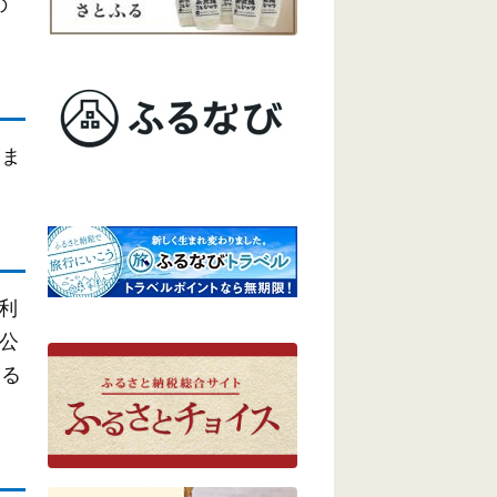
の
じま
を利
公
する