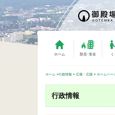
S
k
i
p
t
o
c
o
n
ホーム
防災･安全
く
t
e
n
ホーム
>
行政情報
>
広報・広聴
>
ホームペー
t
行政情報