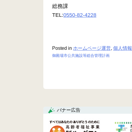
総務課
TEL:
0550-82-4228
Posted in
ホームページ運営
,
個人情報
御殿場市公共施設等総合管理計画
投
稿
ナ
ビ
ゲ
バナー広告
ー
シ