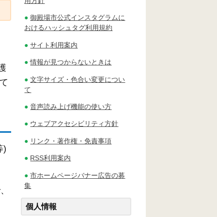
用方針
御殿場市公式インスタグラムに
おけるハッシュタグ利用規約
サイト利用案内
情報が見つからないときは
護
文字サイズ・色合い変更につい
って
て
音声読み上げ機能の使い方
ウェブアクセシビリティ方針
リンク・著作権・免責事項
)
RSS利用案内
市ホームページバナー広告の募
集
で、
個人情報