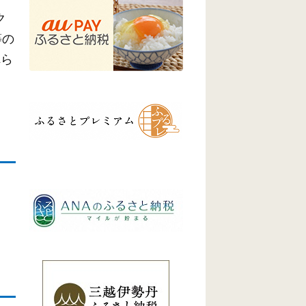
ク
等の
れら
。