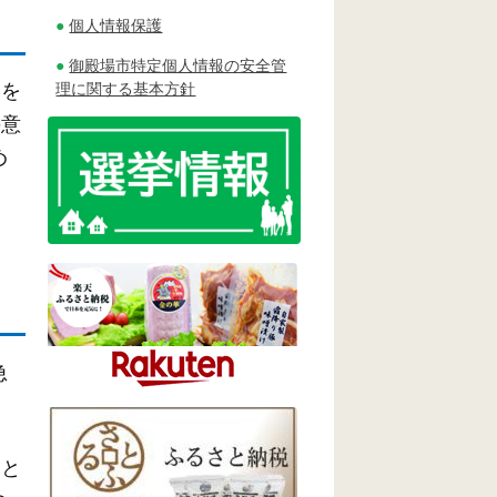
個人情報保護
御殿場市特定個人情報の安全管
理に関する基本方針
的を
の意
め
急
こと