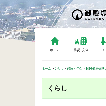
S
k
i
p
t
o
c
o
n
ホーム
防災･安全
く
t
e
n
ホーム
>
くらし
>
保険・年金
>
国民健康保険
t
くらし