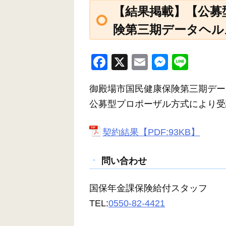
【結果掲載】【公募
険第三期データヘル
F
X
E
M
Li
a
m
e
n
御殿場市国民健康保険第三期デー
c
ail
ss
e
公募型プロポーザル方式により受
e
e
b
n
契約結果【PDF:93KB】
o
g
o
er
問い合わせ
k
国保年金課保険給付スタッフ
TEL:
0550-82-4421