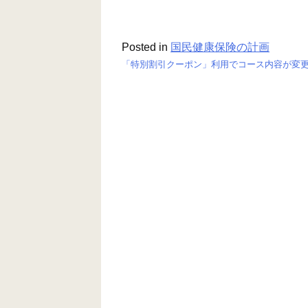
Posted in
国民健康保険の計画
「特別割引クーポン」利用でコース内容が変更
投
稿
ナ
ビ
ゲ
ー
シ
ョ
ン