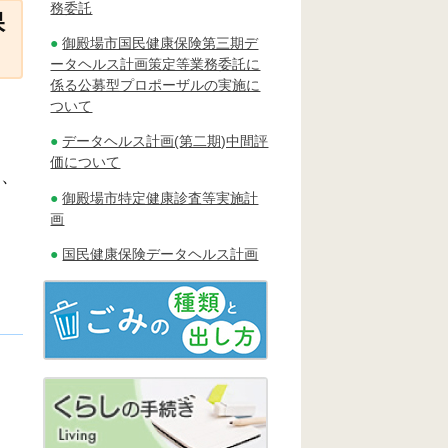
務委託
保
御殿場市国民健康保険第三期デ
ータヘルス計画策定等業務委託に
係る公募型プロポーザルの実施に
ついて
データヘルス計画(第二期)中間評
価について
て、
御殿場市特定健康診査等実施計
画
国民健康保険データヘルス計画