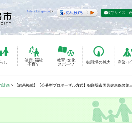
Select Language
▼
文字サイズ・
健康･福祉
教育･文化
らし
御殿場の魅力
産業･
子育て
スポーツ
の計画
>
【結果掲載】【公募型プロポーザル方式】御殿場市国民健康保険第