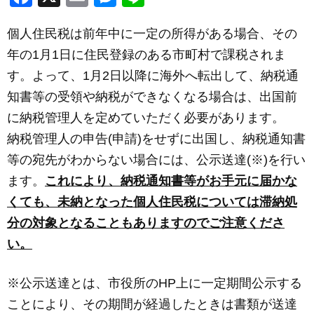
a
m
e
n
個人住民税は前年中に一定の所得がある場合、その
c
ail
ss
e
年の1月1日に住民登録のある市町村で課税されま
e
e
す。よって、1月2日以降に海外へ転出して、納税通
b
n
知書等の受領や納税ができなくなる場合は、出国前
o
g
に納税管理人を定めていただく必要があります。
o
er
納税管理人の申告(申請)をせずに出国し、納税通知書
k
等の宛先がわからない場合には、公示送達(※)を行い
ます。
これにより、納税通知書等がお手元に届かな
くても、未納となった個人住民税については滞納処
分の対象となることもありますのでご注意くださ
い。
※公示送達とは、市役所のHP上に一定期間公示する
ことにより、その期間が経過したときは書類が送達