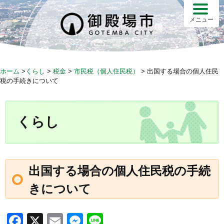
S
k
メニュー
i
p
t
o
ホーム
>
くらし
>
税金
>
市民税（個人住民税）
>
出国する場合の個人住民
c
税の手続きについて
o
n
t
くらし
e
n
t
出国する場合の個人住民税の手続
きについて
F
X
E
M
Li