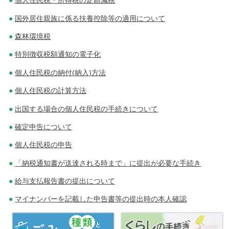
個人住民税・所得税の定額減税
ビ
国外居住親族に係る扶養控除等の適用について
ゲ
森林環境税
特別徴収税額通知の電子化
ー
個人住民税の納付(納入)方法
シ
個人住民税の計算方法
ョ
出国する場合の個人住民税の手続きについて
ン
確定申告について
個人住民税の申告
「納税通知書が送達される時まで」に提出が必要な手続き
給与支払報告書の提出について
マイナンバーを記載した申告書等の提出時の本人確認