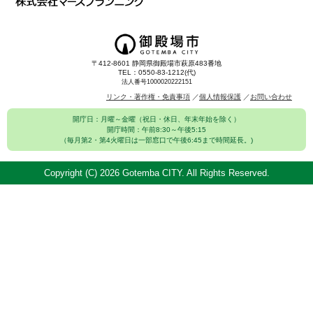
〒412-8601 静岡県御殿場市萩原483番地
TEL：0550-83-1212(代)
法人番号1000020222151
リンク・著作権・免責事項
個人情報保護
お問い合わせ
開庁日：月曜～金曜（祝日・休日、年末年始を除く）
開庁時間：午前8:30～午後5:15
（毎月第2・第4火曜日は一部窓口で午後6:45まで時間延長。)
Copyright (C)
2026 Gotemba CITY. All Rights Reserved.