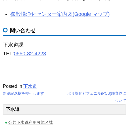
c
ail
ss
e
e
e
御殿場浄化センター案内図(Google マップ)
b
n
o
g
問い合わせ
o
er
k
下水道課
TEL:
0550-82-4223
Posted in
下水道
新築記念樹を交付します
ポリ塩化ビフェニル(PCB)廃棄物に
投
ついて
下水道
稿
ナ
公共下水道利用可能区域