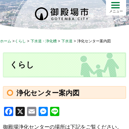
S
k
メニュー
i
p
t
o
ホーム
>
くらし
>
下水道・浄化槽
>
下水道
>
浄化センター案内図
c
o
n
くらし
t
e
n
t
浄化センター案内図
F
X
E
M
Li
a
m
e
n
御殿場浄化センターの場所は下記をご覧ください。