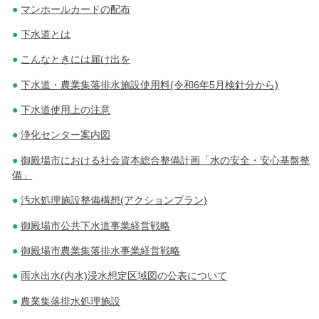
ビ
マンホールカードの配布
ゲ
下水道とは
こんなときには届け出を
ー
下水道・農業集落排水施設使用料(令和6年5月検針分から)
シ
下水道使用上の注意
ョ
浄化センター案内図
ン
御殿場市における社会資本総合整備計画「水の安全・安心基盤整
備」
汚水処理施設整備構想(アクションプラン)
御殿場市公共下水道事業経営戦略
御殿場市農業集落排水事業経営戦略
雨水出水(内水)浸水想定区域図の公表について
農業集落排水処理施設