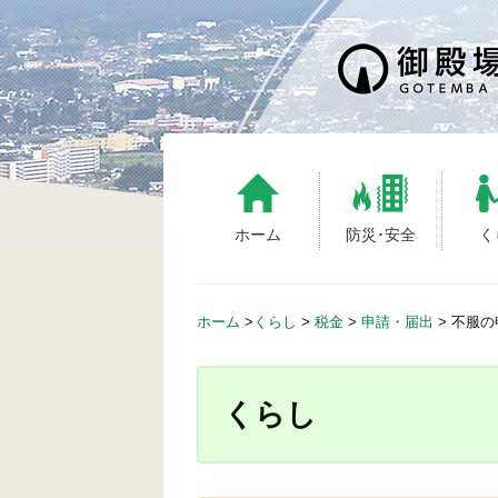
S
k
i
p
t
o
c
o
n
ホーム
防災･安全
く
t
e
n
ホーム
>
くらし
>
税金
>
申請・届出
>
不服の
t
くらし