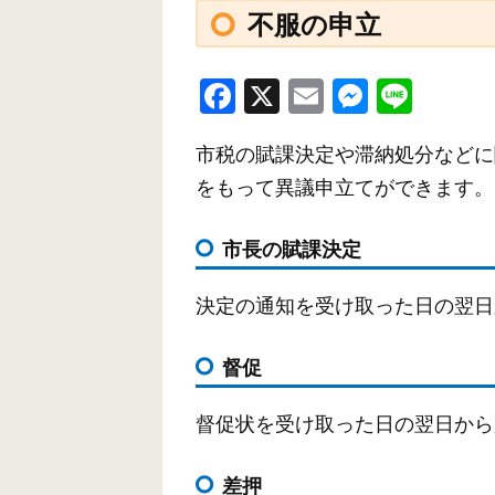
不服の申立
F
X
E
M
Li
a
m
e
n
市税の賦課決定や滞納処分などに
c
ail
ss
e
をもって異議申立てができます。
e
e
b
n
市長の賦課決定
o
g
o
er
決定の通知を受け取った日の翌日
k
督促
督促状を受け取った日の翌日から
差押