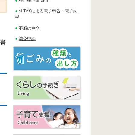
税証明申請関係
eLTAXによる電子申告・電子納
税
不服の申立
減免申請
文書