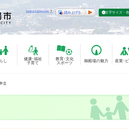
Select Language
▼
文字サイズ・
健康･福祉
教育･文化
らし
御殿場の魅力
産業･
子育て
スポーツ
申立