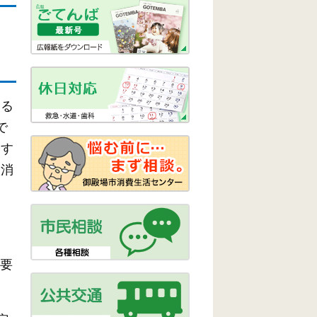
する
で
起す
取消
必要