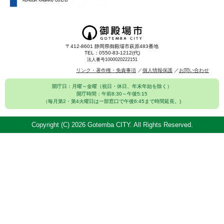
〒412-8601 静岡県御殿場市萩原483番地
TEL：0550-83-1212(代)
法人番号1000020222151
リンク・著作権・免責事項
個人情報保護
お問い合わせ
開庁日：月曜～金曜（祝日・休日、年末年始を除く）
開庁時間：午前8:30～午後5:15
（毎月第2・第4火曜日は一部窓口で午後6:45まで時間延長。)
Copyright (C)
2026 Gotemba CITY. All Rights Reserved.