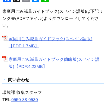
a
m
e
n
家庭用ごみ減量ガイドブック(スペイン語版)は下記リ
c
ail
ss
e
ンク先(PDFファイル)よりダウンロードしてくださ
e
e
い。
b
n
o
g
家庭用ごみ減量ガイドブック(スペイン語版)
o
er
【PDF:1.7MB】
k
家庭用ごみ減量ガイドブック簡略版(スペイン語
版)【PDF:4.22MB】
問い合わせ
環境課 収集スタッフ
TEL:
0550-88-0530