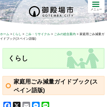
S
k
メニュー
i
p
t
o
ホーム
>
くらし
>
ごみ・リサイクル
>
ごみの総合案内
>
家庭用ごみ減量ガ
c
イドブック(スペイン語版)
o
n
t
くらし
e
n
t
家庭用ごみ減量ガイドブック(ス
ペイン語版)
F
X
E
M
Li