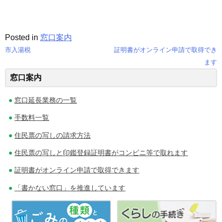
Posted in
窓口案内
市入湯税
証明書がオンライン申請で取得でき
投
ます
窓口案内
稿
ナ
窓口延長業務の一覧
ビ
手数料一覧
ゲ
住民票の写しの請求方法
住民票の写しと印鑑登録証明書がコンビニ等で取れます
ー
証明書がオンライン申請で取得できます
シ
「書かない窓口」を推進しています
ョ
ン