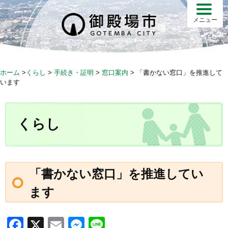
S
k
メニュー
i
p
t
o
ホーム
>
くらし
>
手続き・証明
>
窓口案内
>
「書かない窓口」を推進して
c
います
o
n
t
くらし
e
n
t
「書かない窓口」を推進してい
ます
F
X
E
M
Li