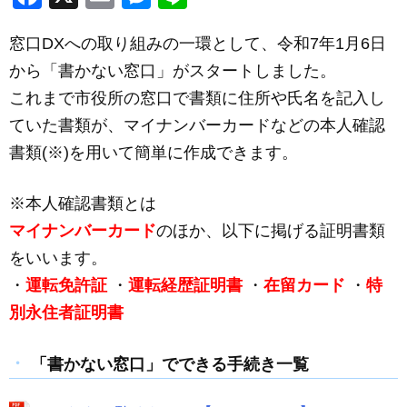
a
m
e
n
窓口DXへの取り組みの一環として、令和7年1月6日
c
ail
ss
e
から「書かない窓口」がスタートしました。
e
e
これまで市役所の窓口で書類に住所や氏名を記入し
b
n
ていた書類が、マイナンバーカードなどの本人確認
o
g
書類(※)を用いて簡単に作成できます。
o
er
k
※本人確認書類とは
マイナンバーカード
のほか、以下に掲げる証明書類
をいいます。
・
運転免許証
・
運転経歴証明書
・
在留カード
・
特
別永住者証明書
「書かない窓口」でできる手続き一覧