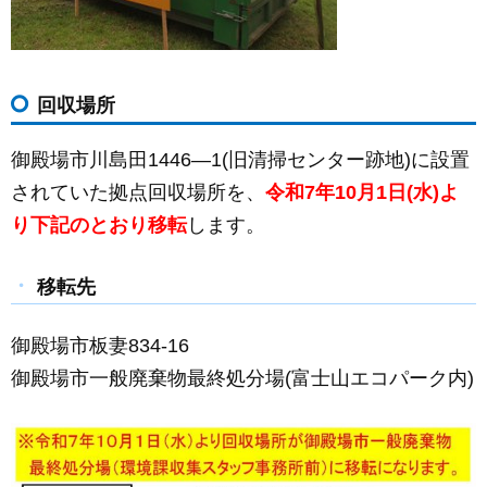
回収場所
御殿場市川島田1446―1(旧清掃センター跡地)に設置
されていた拠点回収場所を、
令和7年10月1日(水)よ
り下記のとおり移転
します。
移転先
御殿場市板妻834-16
御殿場市一般廃棄物最終処分場(富士山エコパーク内)