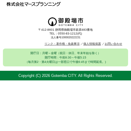
〒412-8601 静岡県御殿場市萩原483番地
TEL：0550-83-1212(代)
法人番号1000020222151
リンク・著作権・免責事項
個人情報保護
お問い合わせ
開庁日：月曜～金曜（祝日・休日、年末年始を除く）
開庁時間：午前8:30～午後5:15
（毎月第2・第4火曜日は一部窓口で午後6:45まで時間延長。)
Copyright (C)
2026 Gotemba CITY. All Rights Reserved.