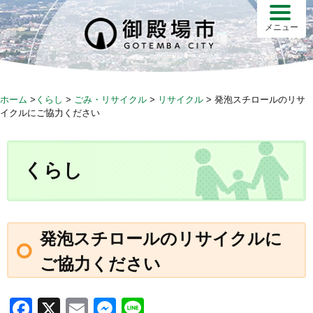
S
k
メニュー
i
p
t
o
ホーム
>
くらし
>
ごみ・リサイクル
>
リサイクル
>
発泡スチロールのリサ
c
イクルにご協力ください
o
n
t
くらし
e
n
t
発泡スチロールのリサイクルに
ご協力ください
F
X
E
M
Li