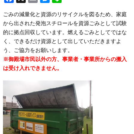
a
m
e
n
ごみの減量化と資源のリサイクルを図るため、家庭
c
ail
ss
e
から出された発泡スチロールを資源ごみとして試験
e
e
的に拠点回収しています。燃えるごみとしてではな
b
n
く、できるだけ資源として出していただきますよ
o
g
う、ご協力をお願いします。
o
er
※御殿場市民以外の方、事業者・事業所からの搬入
k
は受け入れできません。