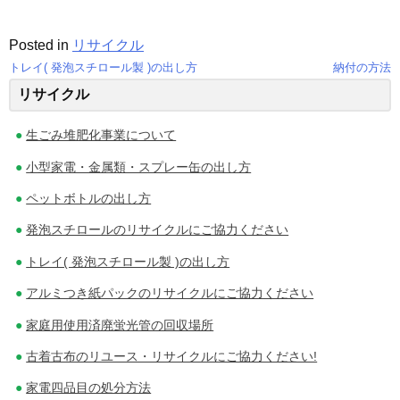
Posted in
リサイクル
トレイ( 発泡スチロール製 )の出し方
納付の方法
投
リサイクル
稿
生ごみ堆肥化事業について
ナ
小型家電・金属類・スプレー缶の出し方
ビ
ペットボトルの出し方
ゲ
発泡スチロールのリサイクルにご協力ください
ー
トレイ( 発泡スチロール製 )の出し方
シ
アルミつき紙パックのリサイクルにご協力ください
ョ
家庭用使用済廃蛍光管の回収場所
ン
古着古布のリユース・リサイクルにご協力ください!
家電四品目の処分方法