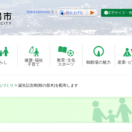
Select Language
▼
文字サイズ・
健康･福祉
教育･文化
らし
御殿場の魅力
産業･
子育て
スポーツ
ちづくり
>
誕生記念樹(桜の苗木)を配布します