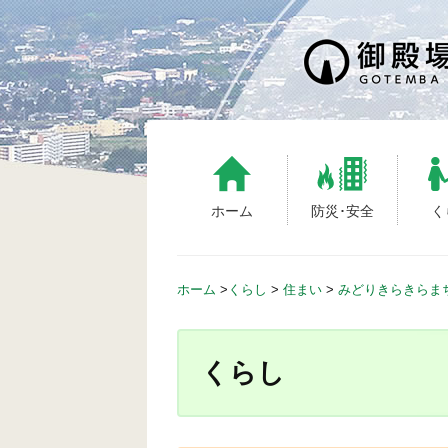
S
k
i
p
t
o
c
o
n
ホーム
防災･安全
く
t
e
n
ホーム
>
くらし
>
住まい
>
みどりきらきらま
t
くらし