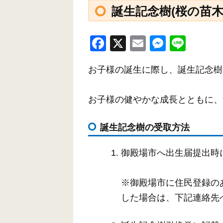
誕生記念樹(桜の苗
F
X
E
M
Li
a
m
e
n
お子様の誕生に際し、誕生記念樹
c
ail
ss
e
e
e
お子様の健やかな成長とともに、
b
n
o
g
誕生記念樹の受取方法
o
er
k
御殿場市へ出生届提出時
※御殿場市に住民登録の
した場合は、下記連絡先