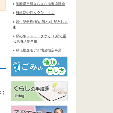
御殿場市緑きらきら推進協議会
新築記念樹を交付します
誕生記念樹(桜の苗木)を配布しま
す
緑のネットワークづくり 緑化重
点地域活動事業
緑化推進モデル地区指定事業
提出