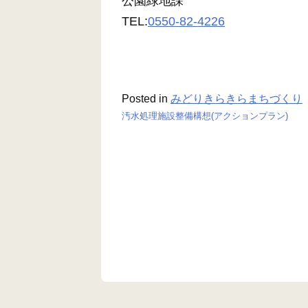
公園緑地課
TEL:
0550-82-4226
Posted in
みどりきらきらまちづくり
汚水処理施設整備構想(アクションプラン)
投
稿
ナ
ビ
ゲ
ー
シ