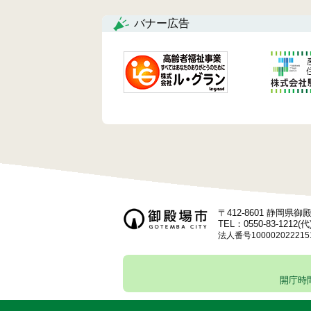
ョ
バナー広告
ン
〒412-8601 静岡県
TEL：0550-83-1212(代
法人番号100002022215
開庁時間