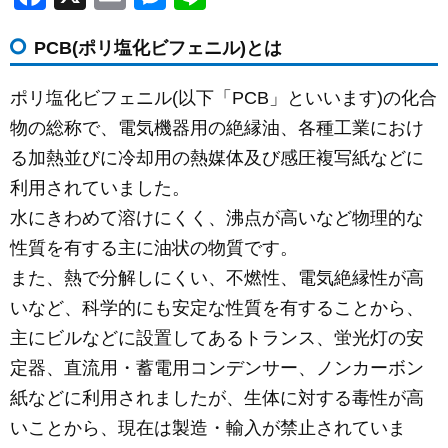
a
m
e
n
PCB(ポリ塩化ビフェニル)とは
c
ail
ss
e
e
e
ポリ塩化ビフェニル(以下「PCB」といいます)の化合
b
n
物の総称で、電気機器用の絶縁油、各種工業におけ
o
g
る加熱並びに冷却用の熱媒体及び感圧複写紙などに
o
er
利用されていました。
k
水にきわめて溶けにくく、沸点が高いなど物理的な
性質を有する主に油状の物質です。
また、熱で分解しにくい、不燃性、電気絶縁性が高
いなど、科学的にも安定な性質を有することから、
主にビルなどに設置してあるトランス、蛍光灯の安
定器、直流用・蓄電用コンデンサー、ノンカーボン
紙などに利用されましたが、生体に対する毒性が高
いことから、現在は製造・輸入が禁止されていま