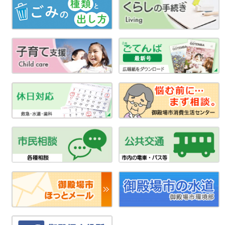
ー
シ
ョ
ン