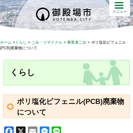
S
k
メニュー
i
p
t
o
ホーム
>
くらし
>
ごみ・リサイクル
>
事業者ごみ
>
ポリ塩化ビフェニル
c
(PCB)廃棄物について
o
n
t
くらし
e
n
t
ポリ塩化ビフェニル(PCB)廃棄物
について
F
X
E
M
Li