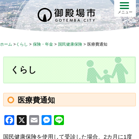
S
k
メニュー
i
p
t
o
ホーム
>
くらし
>
保険・年金
>
国民健康保険
>
医療費通知
c
o
n
くらし
t
e
n
t
医療費通知
F
X
E
M
Li
a
m
e
n
国民健康保険を使用して受診した場合、2カ月に1度