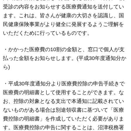
c
ail
ss
e
受診の内容をお知らせする医療費通知を送付してい
e
e
ます。これは、皆さんが健康の大切さを認識し、国
b
n
民健康保険事業がより健全に発展するようご理解を
o
g
いただくために行っているものです。
o
er
k
・かかった医療費の10割の金額と、窓口で個人が支
払った金額をお知らせします。(平成30年度通知分か
ら)
・平成30年度通知分より医療費控除の申告手続きで
医療費の明細書として使用することができます。な
お、控除の対象となる支出で本通知に記載されてい
ないものがある場合は別途領収書に基づいて「医療
費控除の明細書」を作成していただく必要がありま
す。医療費控除の申告に関することは、沼津税務署