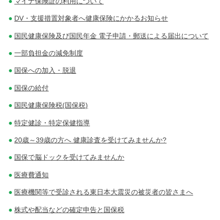
マイナ保険証の利用について
ビ
DV・支援措置対象者へ健康保険にかかるお知らせ
ゲ
国民健康保険及び国民年金 電子申請・郵送による届出について
一部負担金の減免制度
ー
国保への加入・脱退
シ
国保の給付
ョ
国民健康保険税(国保税)
ン
特定健診・特定保健指導
20歳～39歳の方へ 健康診査を受けてみませんか?
国保で脳ドックを受けてみませんか
医療費通知
医療機関等で受診される東日本大震災の被災者の皆さまへ
株式や配当などの確定申告と国保税