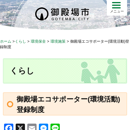
S
k
メニュー
i
p
t
o
ホーム
>
くらし
>
環境保全
>
環境施策
>
御殿場エコサポーター(環境活動)登
c
録制度
o
n
t
くらし
e
n
t
御殿場エコサポーター(環境活動)
登録制度
F
X
E
M
Li