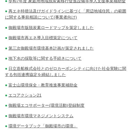
令和7年度 家庭用地域脱炭素移行促進設備等導入支援事業補助金
シ
再エネ特措法及びガイドラインに基づく「周辺地域住民」の範囲
に関する事前相談について(事業者向け)
ョ
御殿場市版脱炭素ロードマップを策定しました
ン
御殿場市再エネ導入目標策定について
第三次御殿場市環境基本計画が策定されました
地下水の採取等に関する手続きについて
日立造船株式会社とのゼロカーボンシティに向けた社会実験に関
する包括連携協定を締結しました
富士山環境保全・教育推進事業補助金
エコアクション21
御殿場エコサポーター(環境活動)登録制度
御殿場市環境マネジメントシステム
環境データブック「御殿場市の環境」