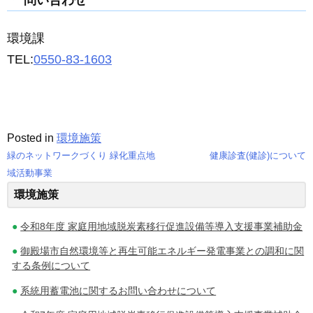
問い合わせ
環境課
TEL:
0550-83-1603
Posted in
環境施策
緑のネットワークづくり 緑化重点地
健康診査(健診)について
投
域活動事業
環境施策
稿
ナ
令和8年度 家庭用地域脱炭素移行促進設備等導入支援事業補助金
ビ
御殿場市自然環境等と再生可能エネルギー発電事業との調和に関
する条例について
ゲ
系統用蓄電池に関するお問い合わせについて
ー