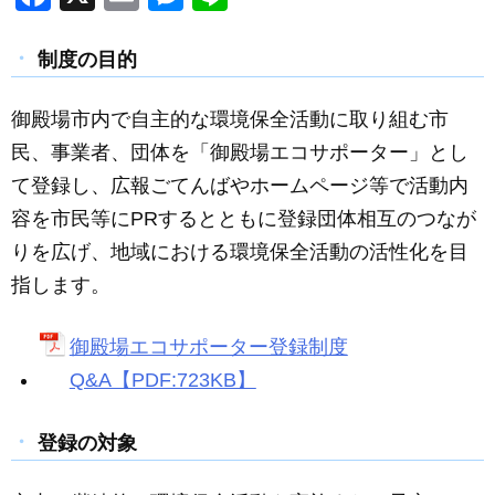
a
m
e
n
c
ail
ss
e
制度の目的
e
e
御殿場市内で自主的な環境保全活動に取り組む市
b
n
民、事業者、団体を「御殿場エコサポーター」とし
o
g
て登録し、広報ごてんばやホームページ等で活動内
o
er
容を市民等にPRするとともに登録団体相互のつなが
k
りを広げ、地域における環境保全活動の活性化を目
指します。
御殿場エコサポーター登録制度
Q&A【PDF:723KB】
登録の対象