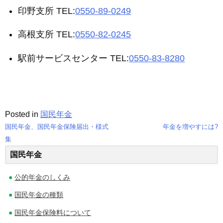
印野支所 TEL:
0550-89-0249
高根支所 TEL:
0550-82-0245
駅前サービスセンター TEL:
0550-83-8280
Posted in
国民年金
国民年金、国民年金保険届出・様式
年金を増やすには?
投
集
国民年金
稿
ナ
公的年金のしくみ
ビ
国民年金の種類
ゲ
国民年金保険料について