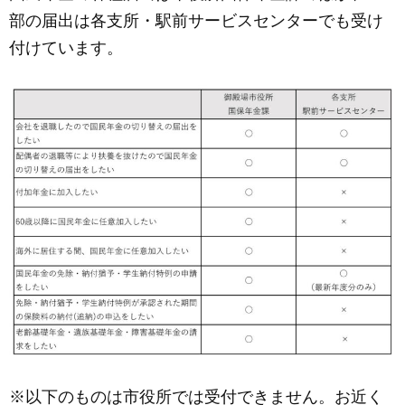
c
ail
ss
e
部の届出は各支所・駅前サービスセンターでも受け
e
e
付けています。
b
n
o
g
o
er
k
※
以下のものは市役所では受付できません。
お
近く