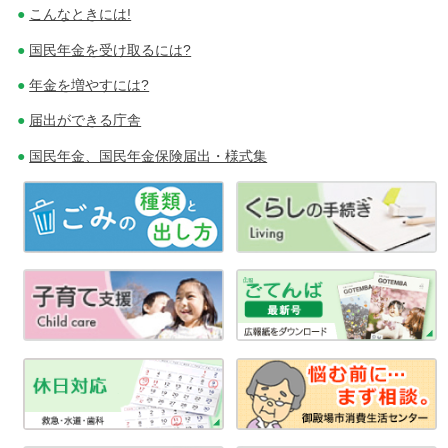
こんなときには!
ー
国民年金を受け取るには?
シ
年金を増やすには?
ョ
届出ができる庁舎
ン
国民年金、国民年金保険届出・様式集