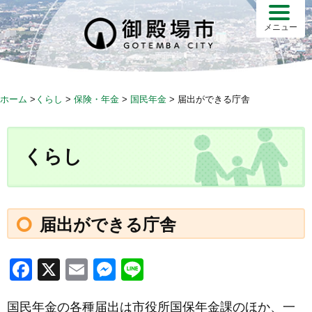
S
k
メニュー
i
p
t
o
ホーム
>
くらし
>
保険・年金
>
国民年金
>
届出ができる庁舎
c
o
n
くらし
t
e
n
t
届出ができる庁舎
F
X
E
M
Li
a
m
e
n
国民年金の各種届出は市役所国保年金課のほか、一