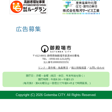
〒412-8601 静岡県御殿場市萩原483番地
TEL：0550-83-1212(代)
法人番号1000020222151
リンク・著作権・免責事項
個人情報保護
お問い合わせ
開庁日：月曜～金曜（祝日・休日、年末年始を除く）
開庁時間：午前8:30～午後5:15
（毎月第2・第4火曜日は一部窓口で午後6:45まで時間延長。)
Copyright (C)
2026 Gotemba CITY. All Rights Reserved.