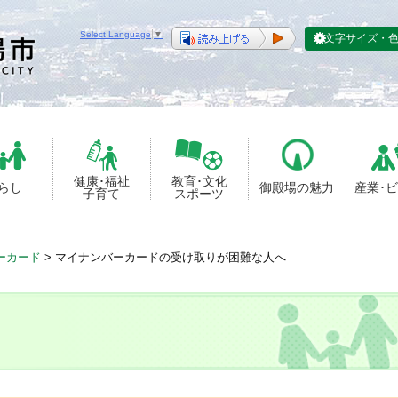
Select Language
▼
文字サイズ・
健康･福祉
教育･文化
らし
御殿場の魅力
産業･
子育て
スポーツ
ーカード
>
マイナンバーカードの受け取りが困難な人へ