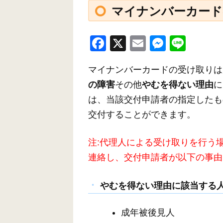
マイナンバーカード
F
X
E
M
Li
a
m
e
n
マイナンバーカードの受け取りは
c
ail
ss
e
の
障害
その他
やむを得ない理由
に
e
e
は、当該交付申請者の指定したも
b
n
交付することができます。
o
g
o
er
注:代理人による受け取りを行う場合
k
連絡し、交付申請者が以下の事由
やむを得ない理由に該当する
成年被後見人