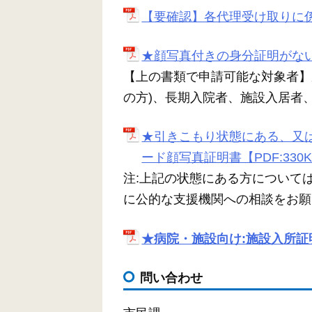
【要確認】各代理受け取りに係る
★顔写真付きの身分証明がない場
【上の書類で申請可能な対象者】
の方)、長期入院者、施設入居者
★引きこもり状態にある、又
ード顔写真証明書【PDF:330
注:上記の状態にある方について
に公的な支援機関への相談をお願
★病院・施設向け:施設入所証明書
問い合わせ