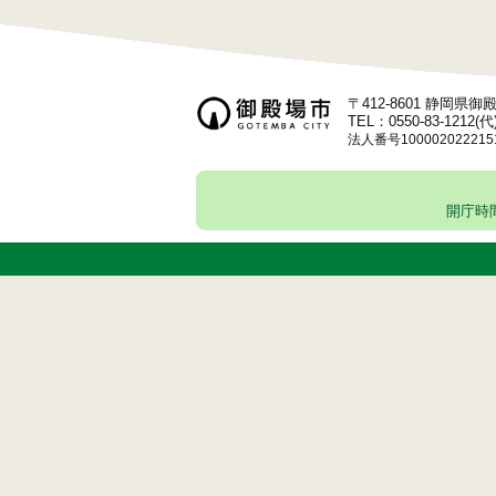
ョ
ン
〒412-8601 静岡県
TEL：0550-83-1212(代
法人番号100002022215
開庁時間