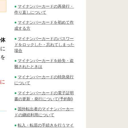
マイナンバーカードの再発行・
作り直しについて
マイナンバーカードを初めて作
成する方
マイナンバーカードのパスワー
身体
ドをロックした・忘れてしまった
合に
場合
ドを
マイナンバーカードを紛失・盗
難されたときは
マイナンバーカードの特急発行
前に
について
マイナンバーカードの電子証明
書の更新・発行について(予約制)
国外転出者のマイナンバーカー
ドの継続利用について
転入・転居の手続きを行うマイ