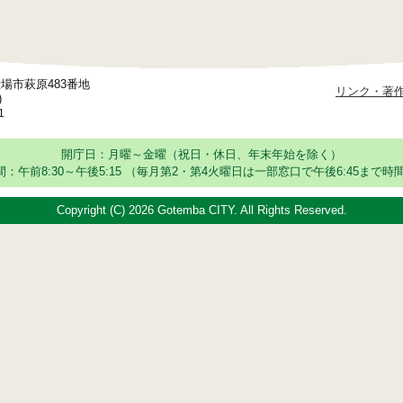
御殿場市萩原483番地
リンク・著
)
1
開庁日：月曜～金曜（祝日・休日、年末年始を除く）
：午前8:30～午後5:15
（毎月第2・第4火曜日は一部窓口で午後6:45まで時間
Copyright (C)
2026 Gotemba CITY. All Rights Reserved.