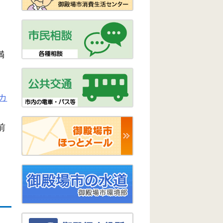
満
カ
前