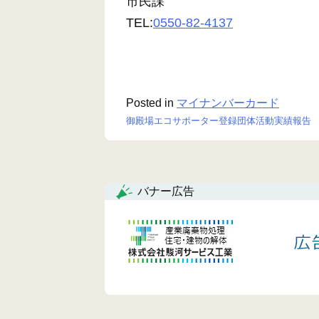
市民課
TEL:
0550-82-4137
Posted in
マイナンバーカード
御殿場エコサポーター登録団体活動実績報告
投
稿
ナ
バナー広告
ビ
ゲ
ー
シ