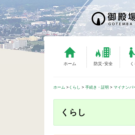
S
k
i
p
t
o
c
o
n
ホーム
防災･安全
く
t
e
n
ホーム
>
くらし
>
手続き・証明
>
マイナンバ
t
くらし