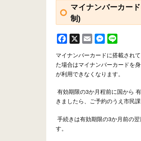
マイナンバーカード
制)
F
X
E
M
Li
a
m
e
n
マイナンバーカードに搭載されて
c
ail
ss
e
た場合はマイナンバーカードを身分
e
e
が利用できなくなります。
b
n
o
g
有効期限の3か月程前に国から 
o
er
きましたら、ご予約のうえ市民課
k
手続きは有効期限の3か月前の翌
す。