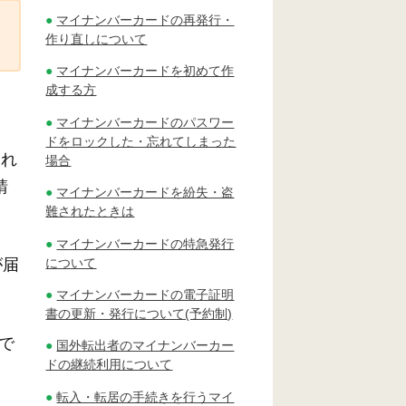
マイナンバーカードの再発行・
作り直しについて
マイナンバーカードを初めて作
成する方
マイナンバーカードのパスワー
ドをロックした・忘れてしまった
切れ
場合
請
マイナンバーカードを紛失・盗
難されたときは
マイナンバーカードの特急発行
について
が届
マイナンバーカードの電子証明
書の更新・発行について(予約制)
で
国外転出者のマイナンバーカー
ドの継続利用について
転入・転居の手続きを行うマイ