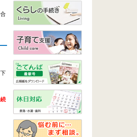
場合
は下
手続