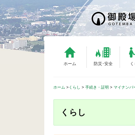
S
k
i
p
t
o
c
o
n
ホーム
防災･安全
く
t
e
n
ホーム
>
くらし
>
手続き・証明
>
マイナンバ
t
くらし