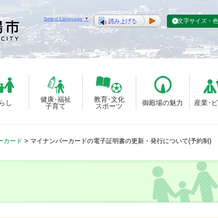
Select Language
▼
文字サイズ・
健康･福祉
教育･文化
らし
御殿場の魅力
産業･
子育て
スポーツ
ーカード
>
マイナンバーカードの電子証明書の更新・発行について(予約制)