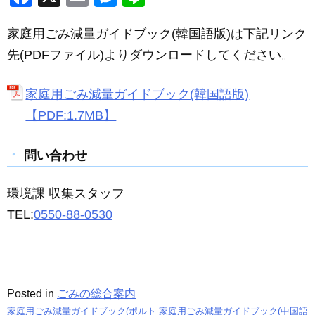
a
m
e
n
家庭用ごみ減量ガイドブック(韓国語版)は下記リンク
c
ail
ss
e
先(PDFファイル)よりダウンロードしてください。
e
e
b
n
家庭用ごみ減量ガイドブック(韓国語版)
o
g
【PDF:1.7MB】
o
er
k
問い合わせ
環境課 収集スタッフ
TEL:
0550-88-0530
Posted in
ごみの総合案内
家庭用ごみ減量ガイドブック(ポルト
家庭用ごみ減量ガイドブック(中国語