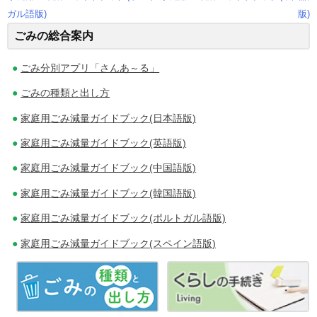
投
ガル語版)
版)
ごみの総合案内
稿
ナ
ごみ分別アプリ「さんあ～る」
ビ
ごみの種類と出し方
ゲ
家庭用ごみ減量ガイドブック(日本語版)
家庭用ごみ減量ガイドブック(英語版)
ー
家庭用ごみ減量ガイドブック(中国語版)
シ
家庭用ごみ減量ガイドブック(韓国語版)
ョ
家庭用ごみ減量ガイドブック(ポルトガル語版)
ン
家庭用ごみ減量ガイドブック(スペイン語版)