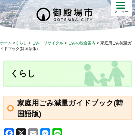
S
k
メニュー
i
p
t
o
ホーム
>
くらし
>
ごみ・リサイクル
>
ごみの総合案内
>
家庭用ごみ減量ガ
c
イドブック(韓国語版)
o
n
t
くらし
e
n
t
家庭用ごみ減量ガイドブック(韓
国語版)
F
X
E
M
Li