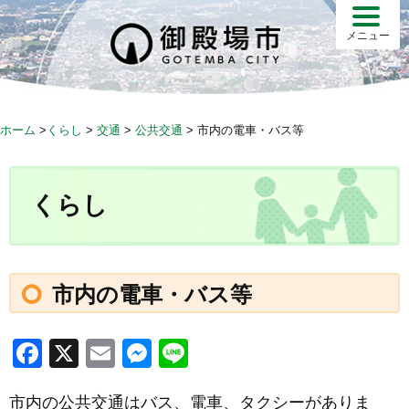
S
k
メニュー
i
p
t
o
ホーム
>
くらし
>
交通
>
公共交通
>
市内の電車・バス等
c
o
n
くらし
t
e
n
t
市内の電車・バス等
F
X
E
M
Li
a
m
e
n
市内の公共交通はバス、電車、タクシーがありま