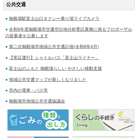
投
公共交通
稿
御殿場駅富士山口タクシー乗り場ライブカメラ
ナ
令和8年度御殿場市交通空白地分析委託業務に係るプロポーザル
の提案者を公募します
ビ
第二次御殿場市地域公共交通計画(令和8年4月)
ゲ
【実証運行】シャトルバス「富士山ライナー」
ー
富士山のふもと 御殿場らしい やさしい移動支援
シ
地域公共交通マップが新しくなりました
ョ
市内の電車・バス等
ン
御殿場市地域公共交通協議会