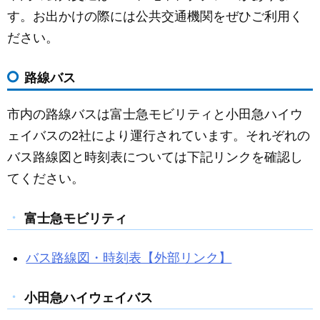
c
ail
ss
e
す。お出かけの際には公共交通機関をぜひご利用く
e
e
ださい。
b
n
o
g
路線バス
o
er
k
市内の路線バスは富士急モビリティと小田急ハイウ
ェイバスの2社により運行されています。それぞれの
バス路線図と時刻表については下記リンクを確認し
てください。
富士急モビリティ
バス路線図・時刻表【外部リンク】
小田急ハイウェイバス