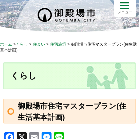
S
k
メニュー
i
p
t
o
ホーム
>
くらし
>
住まい
>
住宅施策
>
御殿場市住宅マスタープラン(住生活
c
基本計画)
o
n
t
くらし
e
n
t
御殿場市住宅マスタープラン(住
生活基本計画)
F
X
E
M
Li