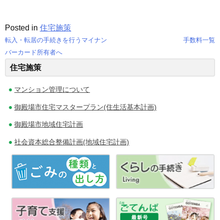
Posted in
住宅施策
転入・転居の手続きを行うマイナン
手数料一覧
投
バーカード所有者へ
住宅施策
稿
ナ
マンション管理について
ビ
御殿場市住宅マスタープラン(住生活基本計画)
ゲ
御殿場市地域住宅計画
社会資本総合整備計画(地域住宅計画)
ー
シ
ョ
ン