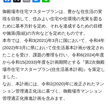
a
m
e
n
御殿場市住宅マスタープランは、豊かな住生活の実
c
ail
ss
e
現を目指して、住みよい住宅や住環境の充実を図る
e
e
ために基本方針を定め、それを達成するための目標
b
n
や施策(取組)の方向などを定めたものです。
o
g
本市では、令和3(2021)年3月に国において、令和4年
o
er
(2022)年3月に県において住生活基本計画が改定され
k
たことを受け、課題の整理を行い、令和6(2024)年度
から令和15(2033)年度を計画期間とする『第2次御殿
場市住宅マスタープラン(住生活基本計画)』を策定し
ました。
なお、本計画には、令和2(2020)年に改正されたマン
ション管理適正化法に基づく、御殿場市マンション
管理適正化推進計画を含みます。