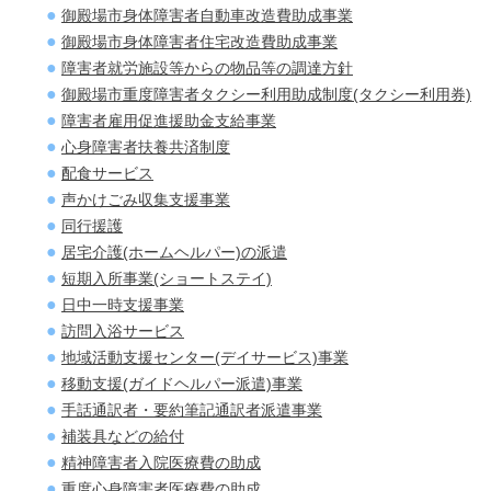
御殿場市身体障害者自動車改造費助成事業
御殿場市身体障害者住宅改造費助成事業
障害者就労施設等からの物品等の調達方針
御殿場市重度障害者タクシー利用助成制度(タクシー利用券)
障害者雇用促進援助金支給事業
心身障害者扶養共済制度
配食サービス
声かけごみ収集支援事業
同行援護
居宅介護(ホームヘルパー)の派遣
短期入所事業(ショートステイ)
日中一時支援事業
訪問入浴サービス
地域活動支援センター(デイサービス)事業
移動支援(ガイドヘルパー派遣)事業
手話通訳者・要約筆記通訳者派遣事業
補装具などの給付
精神障害者入院医療費の助成
重度心身障害者医療費の助成