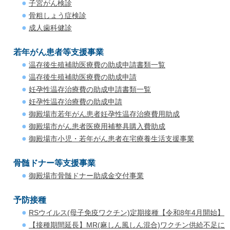
子宮がん検診
骨粗しょう症検診
成人歯科健診
若年がん患者等支援事業
温存後生殖補助医療費の助成申請書類一覧
温存後生殖補助医療費の助成申請
妊孕性温存治療費の助成申請書類一覧
妊孕性温存治療費の助成申請
御殿場市若年がん患者妊孕性温存治療費用助成
御殿場市がん患者医療用補整具購入費助成
御殿場市小児・若年がん患者在宅療養生活支援事業
骨髄ドナー等支援事業
御殿場市骨髄ドナー助成金交付事業
予防接種
RSウイルス(母子免疫ワクチン)定期接種【令和8年4月開始】
【接種期間延長】MR(麻しん風しん混合)ワクチン供給不足に