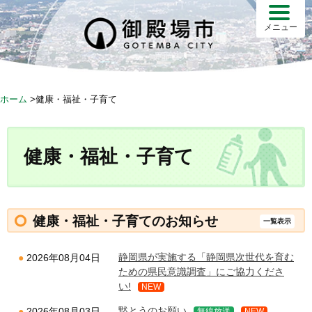
S
k
メニュー
i
p
t
o
ホーム
>
健康・福祉・子育て
c
o
n
健康・福祉・子育て
t
e
n
t
健康・福祉・子育てのお知らせ
一覧表示
静岡県が実施する「静岡県次世代を育む
2026年08月04日
ための県民意識調査」にご協力くださ
い!
NEW
黙とうのお願い
2026年08月03日
無線放送
NEW