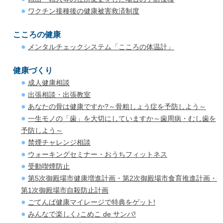
ワクチン接種後の健康被害救済制度
こころの健康
メンタルチェックシステム「こころの体温計」
健康づくり
成人健康相談
出張相談・出張教室
あなたの骨は健康ですか?～骨粗しょう症を予防しよう～
一生モノの「歯」を大切にしていますか～歯周病・むし歯を
予防しよう～
禁煙チャレンジ相談
ウォーキングセミナー・おうちフィットネス
受動喫煙防止
第5次御殿場市健康増進計画・第2次御殿場市食育推進計画・
第1次御殿場市自殺防止計画
ごてんば健康マイレージで特典をゲット!
みんなで楽しく♪こめこ de サンバ!