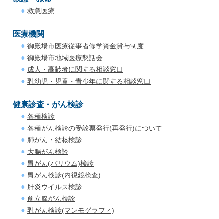
救急医療
医療機関
御殿場市医療従事者修学資金貸与制度
御殿場市地域医療懇話会
成人・高齢者に関する相談窓口
乳幼児・児童・青少年に関する相談窓口
健康診査・がん検診
各種検診
各種がん検診の受診票発行(再発行)について
肺がん・結核検診
大腸がん検診
胃がん(バリウム)検診
胃がん検診(内視鏡検査)
肝炎ウイルス検診
前立腺がん検診
乳がん検診(マンモグラフィ)