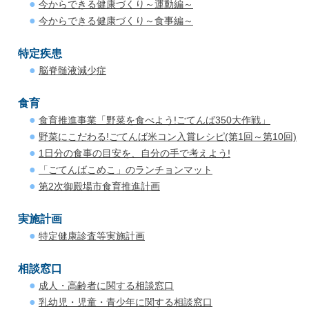
今からできる健康づくり～運動編～
今からできる健康づくり～食事編～
特定疾患
脳脊髄液減少症
食育
食育推進事業「野菜を食べよう!ごてんば350大作戦」
野菜にこだわる!ごてんば米コン入賞レシピ(第1回～第10回)
1日分の食事の目安を、自分の手で考えよう!
「ごてんばこめこ」のランチョンマット
第2次御殿場市食育推進計画
実施計画
特定健康診査等実施計画
相談窓口
成人・高齢者に関する相談窓口
乳幼児・児童・青少年に関する相談窓口