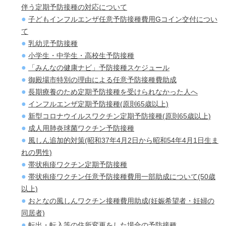
伴う定期予防接種の対応について
子どもインフルエンザ任意予防接種費用Gコイン交付につい
て
乳幼児予防接種
小学生・中学生・高校生予防接種
「みんなの健康ナビ」予防接種スケジュール
御殿場市特別の理由による任意予防接種費助成
長期療養のため定期予防接種を受けられなかった人へ
インフルエンザ定期予防接種(原則65歳以上)
新型コロナウイルスワクチン定期予防接種(原則65歳以上)
成人用肺炎球菌ワクチン予防接種
風しん追加的対策(昭和37年4月2日から昭和54年4月1日生ま
れの男性)
帯状疱疹ワクチン定期予防接種
帯状疱疹ワクチン任意予防接種費用一部助成について(50歳
以上)
おとなの風しんワクチン接種費用助成(妊娠希望者・妊婦の
同居者)
転出・転入等の住所変更をした場合の予防接種