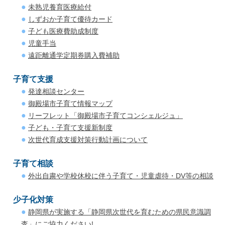
未熟児養育医療給付
しずおか子育て優待カード
子ども医療費助成制度
児童手当
遠距離通学定期券購入費補助
子育て支援
発達相談センター
御殿場市子育て情報マップ
リーフレット「御殿場市子育てコンシェルジュ」
子ども・子育て支援新制度
次世代育成支援対策行動計画について
子育て相談
外出自粛や学校休校に伴う子育て・児童虐待・DV等の相談
少子化対策
静岡県が実施する「静岡県次世代を育むための県民意識調
査」にご協力ください!