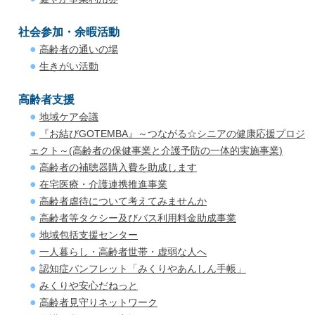
社会参加・余暇活動
高齢者の通いの場
生きがい活動
高齢者支援
地域ケア会議
『お結びGOTEMBA』～つながる☆シニアの健康応援プロジ
ェクト～(高齢者の保健事業と介護予防の一体的実施事業)
高齢者の補聴器購入費を助成します
在宅医療・介護連携推進事業
高齢者虐待について考えてみませんか
高齢者等タクシー及びバス利用料金助成事業
地域包括支援センター
一人暮らし・高齢者世帯・虚弱な人へ
認知症パンフレット「みくりやあんしん手帳」
みくりや安心だねっと
高齢者見守りネットワーク