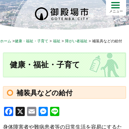
S
k
メニュー
i
p
t
o
ホーム
>
健康・福祉・子育て
>
福祉
>
障がい者福祉
>
補装具などの給付
c
o
n
健康・福祉・子育て
t
e
n
t
補装具などの給付
F
X
E
M
Li
a
m
e
n
身体障害者や難病患者等の日常生活を容易にするた