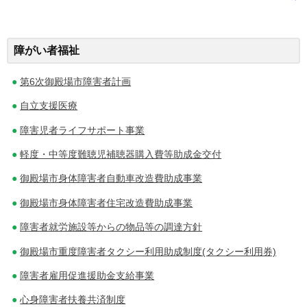
稿
ナ
障がい者福祉
ビ
第6次御殿場市障害者計画
ゲ
自立支援医療
ー
障害児者ライフサポート事業
シ
軽度・中等度難聴児補聴器購入費等助成金交付
ョ
御殿場市身体障害者自動車改造費助成事業
ン
御殿場市身体障害者住宅改造費助成事業
障害者就労施設等からの物品等の調達方針
御殿場市重度障害者タクシー利用助成制度(タクシー利用券)
障害者雇用促進援助金支給事業
心身障害者扶養共済制度