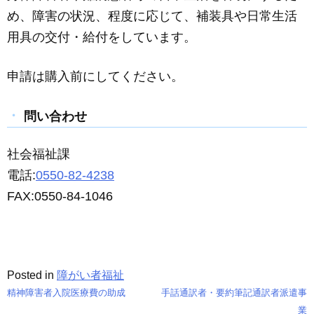
c
ail
ss
e
め、障害の状況、程度に応じて、補装具や日常生活
e
e
用具の交付・給付をしています。
b
n
o
g
申請は購入前にしてください。
o
er
k
問い合わせ
社会福祉課
電話:
0550-82-4238
FAX:0550-84-1046
Posted in
障がい者福祉
精神障害者入院医療費の助成
手話通訳者・要約筆記通訳者派遣事
投
業