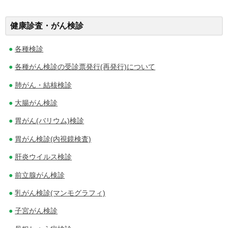
稿
健康診査・がん検診
ナ
各種検診
ビ
各種がん検診の受診票発行(再発行)について
ゲ
肺がん・結核検診
ー
大腸がん検診
シ
胃がん(バリウム)検診
ョ
胃がん検診(内視鏡検査)
ン
肝炎ウイルス検診
前立腺がん検診
乳がん検診(マンモグラフィ)
子宮がん検診