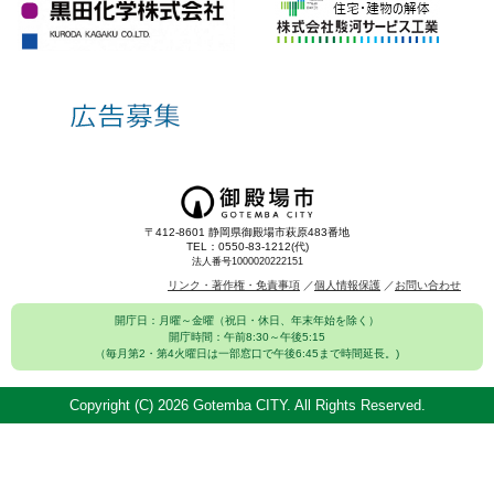
〒412-8601 静岡県御殿場市萩原483番地
TEL：0550-83-1212(代)
法人番号1000020222151
リンク・著作権・免責事項
個人情報保護
お問い合わせ
開庁日：月曜～金曜（祝日・休日、年末年始を除く）
開庁時間：午前8:30～午後5:15
（毎月第2・第4火曜日は一部窓口で午後6:45まで時間延長。)
Copyright (C)
2026 Gotemba CITY. All Rights Reserved.