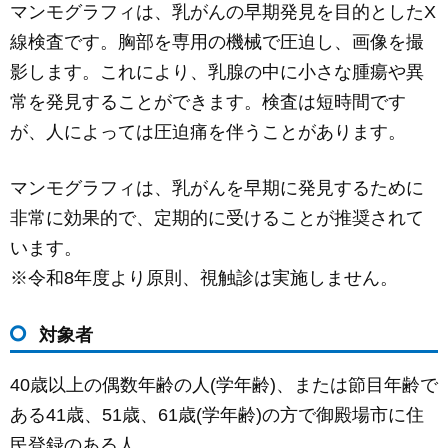
マンモグラフィは、乳がんの早期発見を目的としたX
c
ail
ss
e
線検査です。胸部を専用の機械で圧迫し、画像を撮
e
e
影します。これにより、乳腺の中に小さな腫瘍や異
b
n
常を発見することができます。検査は短時間です
o
g
が、人によっては圧迫痛を伴うことがあります。
o
er
k
マンモグラフィは、乳がんを早期に発見するために
非常に効果的で、定期的に受けることが推奨されて
います。
※令和8年度より原則、視触診は実施しません。
対象者
40歳以上の偶数年齢の人(学年齢)、または節目年齢で
ある41歳、51歳、61歳(学年齢)の方で御殿場市に住
民登録のある人