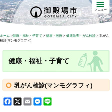
S
k
メニュー
i
p
t
o
ホーム
>
健康・福祉・子育て
>
健康・医療
>
健康診査・がん検診
>
乳がん
c
検診(マンモグラフィ)
o
n
t
健康・福祉・子育て
e
n
t
乳がん検診(マンモグラフィ)
F
X
E
M
Li
a
m
e
n