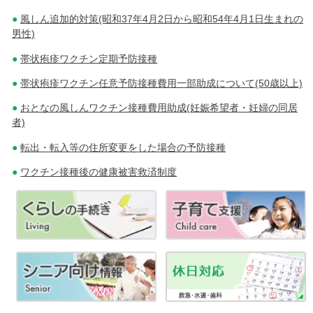
風しん追加的対策(昭和37年4月2日から昭和54年4月1日生まれの
男性)
帯状疱疹ワクチン定期予防接種
帯状疱疹ワクチン任意予防接種費用一部助成について(50歳以上)
おとなの風しんワクチン接種費用助成(妊娠希望者・妊婦の同居
者)
転出・転入等の住所変更をした場合の予防接種
ワクチン接種後の健康被害救済制度