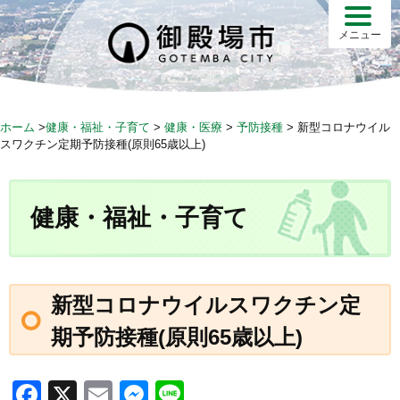
S
k
メニュー
i
p
t
o
ホーム
>
健康・福祉・子育て
>
健康・医療
>
予防接種
>
新型コロナウイル
c
スワクチン定期予防接種(原則65歳以上)
o
n
t
健康・福祉・子育て
e
n
t
新型コロナウイルスワクチン定
期予防接種(原則65歳以上)
F
X
E
M
Li