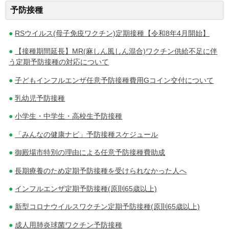
稿
予防接種
ナ
RSウイルス(母子免疫ワクチン)定期接種【令和8年4月開始】
ビ
【接種期間延長】MR(麻しん風しん混合)ワクチン供給不足に伴
ゲ
う定期予防接種の対応について
ー
子どもインフルエンザ任意予防接種費用Gコイン交付について
シ
乳幼児予防接種
ョ
小学生・中学生・高校生予防接種
「みんなの健康ナビ」予防接種スケジュール
ン
御殿場市特別の理由による任意予防接種費助成
長期療養のため定期予防接種を受けられなかった人へ
インフルエンザ定期予防接種(原則65歳以上)
新型コロナウイルスワクチン定期予防接種(原則65歳以上)
成人用肺炎球菌ワクチン予防接種