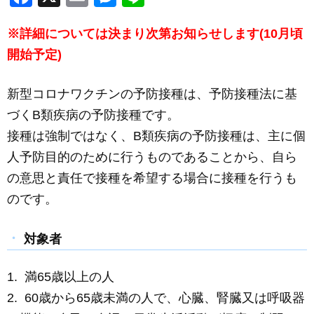
a
m
e
n
※詳細については決まり次第お知らせします(10月頃
c
ail
ss
e
開始予定)
e
e
b
n
新型コロナワクチンの予防接種は、予防接種法に基
o
g
づくB類疾病の予防接種です。
o
er
接種は強制ではなく、B類疾病の予防接種は、主に個
k
人予防目的のために行うものであることから、自ら
の意思と責任で接種を希望する場合に接種を行うも
のです。
対象者
1. 満65歳以上の人
2. 60歳から65歳未満の人で、心臓、腎臓又は呼吸器