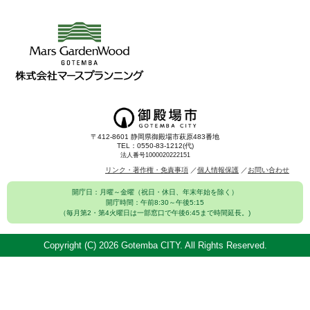
〒412-8601 静岡県御殿場市萩原483番地
TEL：0550-83-1212(代)
法人番号1000020222151
リンク・著作権・免責事項
個人情報保護
お問い合わせ
開庁日：月曜～金曜（祝日・休日、年末年始を除く）
開庁時間：午前8:30～午後5:15
（毎月第2・第4火曜日は一部窓口で午後6:45まで時間延長。)
Copyright (C)
2026 Gotemba CITY. All Rights Reserved.