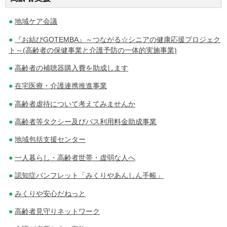
ナ
地域ケア会議
ビ
『お結びGOTEMBA』～つながる☆シニアの健康応援プロジェク
ゲ
ト～(高齢者の保健事業と介護予防の一体的実施事業)
ー
高齢者の補聴器購入費を助成します
シ
在宅医療・介護連携推進事業
ョ
高齢者虐待について考えてみませんか
高齢者等タクシー及びバス利用料金助成事業
ン
地域包括支援センター
一人暮らし・高齢者世帯・虚弱な人へ
認知症パンフレット「みくりやあんしん手帳」
みくりや安心だねっと
高齢者見守りネットワーク