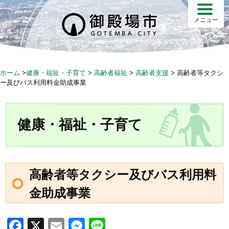
S
k
メニュー
i
p
t
o
ホーム
>
健康・福祉・子育て
>
高齢者福祉
>
高齢者支援
>
高齢者等タクシ
c
ー及びバス利用料金助成事業
o
n
t
健康・福祉・子育て
e
n
t
高齢者等タクシー及びバス利用料
金助成事業
F
X
E
M
Li