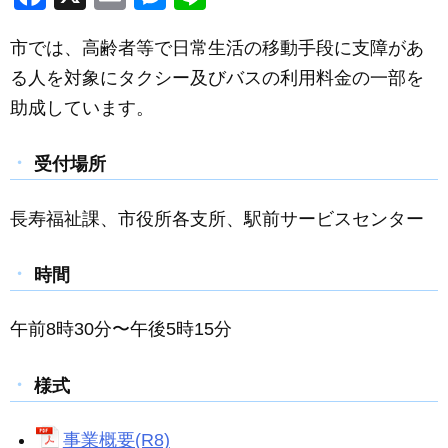
a
m
e
n
市では、高齢者等で日常生活の移動手段に支障があ
c
ail
ss
e
る人を対象にタクシー及びバスの利用料金の一部を
e
e
助成しています。
b
n
o
g
受付場所
o
er
k
長寿福祉課、市役所各支所、駅前サービスセンター
時間
午前8時30分〜午後5時15分
様式
事業概要(R8)