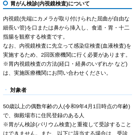
胃がん検診(内視鏡検査)について
c
ail
ss
e
e
e
内視鏡(先端にカメラが取り付けられた屈曲が自由な
b
n
細長い管)を口または鼻から挿入し、食道・胃・十二
o
g
指腸を観察する検査です。
o
er
なお、内視鏡検査に先立って感染症検査(血液検査)を
k
実施するため、2回医療機関に行く必要があります。
※胃内視鏡検査の方法(経口・経鼻のいずれか など)
は、実施医療機関にお問い合わせください。
対象者
50歳以上の偶数年齢の人(令和9年4月1日時点の年齢)
で、御殿場市に住民登録のある人
※胃がん検診(バリウム検査)と重複して受診すること
はできません。また、以下に該当する場合は、受診