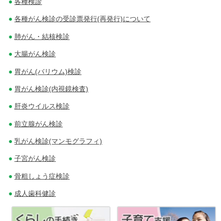
各種検診
ビ
各種がん検診の受診票発行(再発行)について
ゲ
肺がん・結核検診
ー
大腸がん検診
シ
胃がん(バリウム)検診
ョ
胃がん検診(内視鏡検査)
ン
肝炎ウイルス検診
前立腺がん検診
乳がん検診(マンモグラフィ)
子宮がん検診
骨粗しょう症検診
成人歯科健診