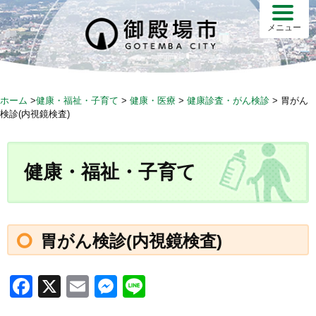
S
k
メニュー
i
p
t
o
ホーム
>
健康・福祉・子育て
>
健康・医療
>
健康診査・がん検診
>
胃がん
c
検診(内視鏡検査)
o
n
t
健康・福祉・子育て
e
n
t
胃がん検診(内視鏡検査)
F
X
E
M
Li
a
m
e
n