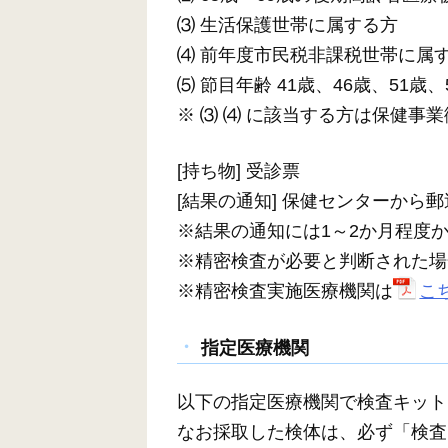
⑶ 生活保護世帯に属する方
⑷ 前年度市民税非課税世帯に属
⑸ 節目年齢 41歳、46歳、51歳、
※ ⑶ ⑷ に該当する方は保健事
[持ち物] 受診票
[結果の通知] 保健センターから
※結果の通知には1～2か月程度
※精密検査が必要と判断された場
※精密検査実施医療機関は
こ
指定医療機関
以下の指定医療機関で検査キット
なお採取した検体は、必ず「検査