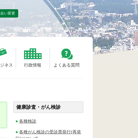
色合い変更
ビジネス
行政情報
よくある質問
健康診査・がん検診
各種検診
各種がん検診の受診票発行(再発