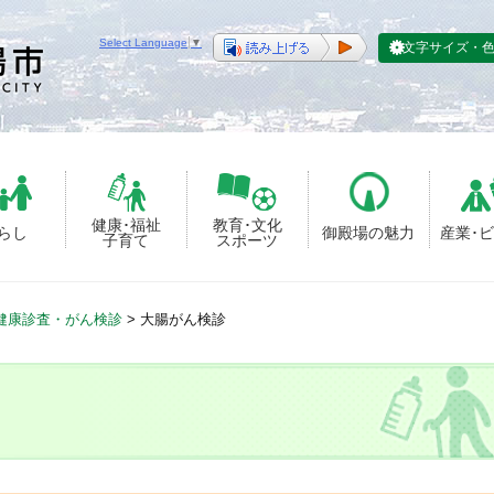
Select Language
▼
文字サイズ・
健康･福祉
教育･文化
らし
御殿場の魅力
産業･
子育て
スポーツ
健康診査・がん検診
>
大腸がん検診