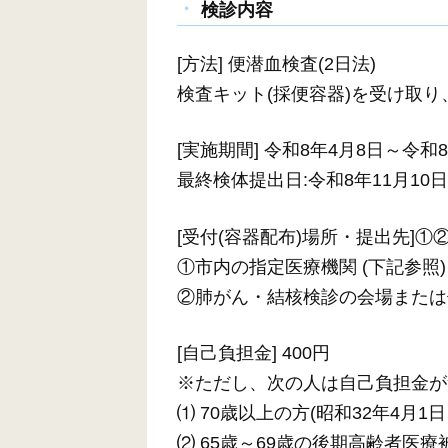
検診内容
[方法] 便潜血検査(2日法)
検査キット(採便容器)を受け取り
[実施期間] 令和8年4月8日～令和
最終検体提出日:令和8年11月10日
[受付(容器配布)場所・提出先]
①市内の指定医療機関 (下記参照)
②肺がん・結核検診の会場または保
[自己負担金] 400円
※ただし、次の人は自己負担金が
⑴ 70歳以上の方(昭和32年4月1
⑵ 65歳～69歳の後期高齢者医療