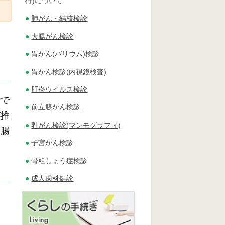
行)について
肺がん・結核検診
大腸がん検診
胃がん(バリウム)検診
胃がん検診(内視鏡検査)
肝炎ウイルス検診
階で
前立腺がん検診
が推
乳がん検診(マンモグラフィ)
大腸
子宮がん検診
骨粗しょう症検診
成人歯科健診