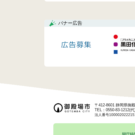
ナ
ビ
バナー広告
ゲ
ー
シ
ョ
ン
〒412-8601 静岡県
TEL：0550-83-1212(代
法人番号100002022215
開庁時間