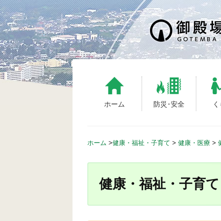
S
k
i
p
t
o
c
o
n
ホーム
防災･安全
く
t
e
n
ホーム
>
健康・福祉・子育て
>
健康・医療
>
t
健康・福祉・子育て