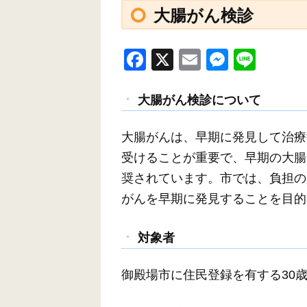
大腸がん検診
F
X
E
M
Li
a
m
e
n
c
ail
ss
e
大腸がん検診について
e
e
大腸がんは、早期に発見して治療
b
n
受けることが重要で、早期の大腸
o
g
奨されています。市では、負担の
o
er
がんを早期に発見することを目的
k
対象者
御殿場市に住民登録を有する30