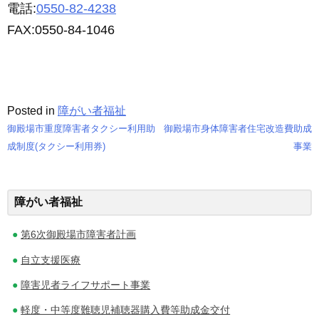
電話:
0550-82-4238
FAX:0550-84-1046
Posted in
障がい者福祉
御殿場市重度障害者タクシー利用助
御殿場市身体障害者住宅改造費助成
投
成制度(タクシー利用券)
事業
稿
ナ
障がい者福祉
ビ
第6次御殿場市障害者計画
ゲ
自立支援医療
ー
障害児者ライフサポート事業
シ
軽度・中等度難聴児補聴器購入費等助成金交付