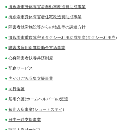
ョ
御殿場市身体障害者自動車改造費助成事業
ン
御殿場市身体障害者住宅改造費助成事業
障害者就労施設等からの物品等の調達方針
御殿場市重度障害者タクシー利用助成制度(タクシー利用券)
障害者雇用促進援助金支給事業
心身障害者扶養共済制度
配食サービス
声かけごみ収集支援事業
同行援護
居宅介護(ホームヘルパー)の派遣
短期入所事業(ショートステイ)
日中一時支援事業
訪問入浴サービス