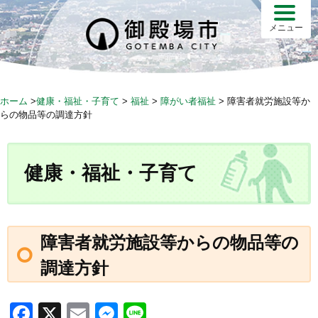
S
k
メニュー
i
p
t
o
ホーム
>
健康・福祉・子育て
>
福祉
>
障がい者福祉
>
障害者就労施設等か
c
らの物品等の調達方針
o
n
t
健康・福祉・子育て
e
n
t
障害者就労施設等からの物品等の
調達方針
F
X
E
M
Li