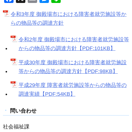
a
m
e
n
令和3年度 御殿場市における障害者就労施設等か
c
ail
ss
e
らの物品等の調達方針
e
e
b
n
令和2年度 御殿場市における障害者就労施設等
o
g
からの物品等の調達方針【PDF:101KB】
o
er
k
平成30年度 御殿場市における障害者就労施設
等からの物品等の調達方針【PDF:98KB】
平成29年度 障害者就労施設等からの物品等の
調達実績【PDF:54KB】
問い合わせ
社会福祉課