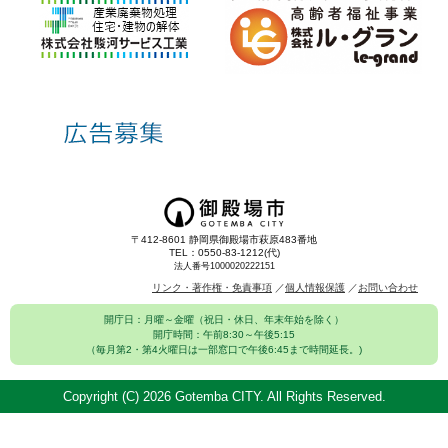
〒412-8601 静岡県御殿場市萩原483番地
TEL：0550-83-1212(代)
法人番号1000020222151
リンク・著作権・免責事項
個人情報保護
お問い合わせ
開庁日：月曜～金曜（祝日・休日、年末年始を除く）
開庁時間：午前8:30～午後5:15
（毎月第2・第4火曜日は一部窓口で午後6:45まで時間延長。)
Copyright (C)
2026 Gotemba CITY. All Rights Reserved.