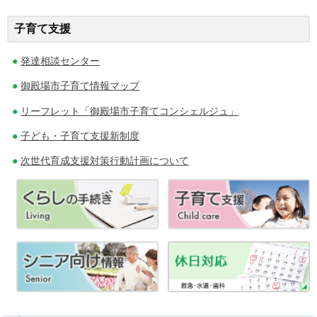
ナ
子育て支援
ビ
発達相談センター
ゲ
御殿場市子育て情報マップ
ー
リーフレット「御殿場市子育てコンシェルジュ」
シ
子ども・子育て支援新制度
ョ
次世代育成支援対策行動計画について
ン