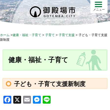
S
k
メニュー
i
p
t
o
ホーム
>
健康・福祉・子育て
>
子育て
>
子育て支援
>
子ども・子育て支援
c
新制度
o
n
t
健康・福祉・子育て
e
n
t
子ども・子育て支援新制度
F
X
E
M
Li
a
m
e
n