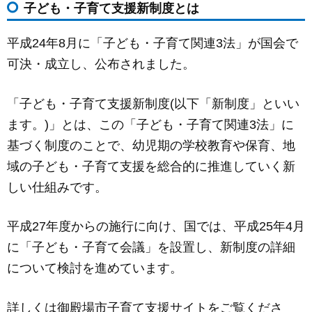
子ども・子育て支援新制度とは
c
ail
ss
e
e
e
平成24年8月に「子ども・子育て関連3法」が国会で
b
n
可決・成立し、公布されました。
o
g
o
er
「子ども・子育て支援新制度(以下「新制度」といい
k
ます。)」とは、この「子ども・子育て関連3法」に
基づく制度のことで、幼児期の学校教育や保育、地
域の子ども・子育て支援を総合的に推進していく新
しい仕組みです。
平成27年度からの施行に向け、国では、平成25年4月
に「子ども・子育て会議」を設置し、新制度の詳細
について検討を進めています。
詳しくは御殿場市子育て支援サイトをご覧くださ