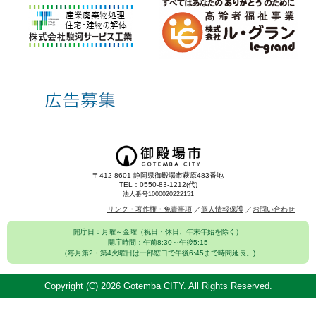
〒412-8601 静岡県御殿場市萩原483番地
TEL：0550-83-1212(代)
法人番号1000020222151
リンク・著作権・免責事項
個人情報保護
お問い合わせ
開庁日：月曜～金曜（祝日・休日、年末年始を除く）
開庁時間：午前8:30～午後5:15
（毎月第2・第4火曜日は一部窓口で午後6:45まで時間延長。)
Copyright (C)
2026 Gotemba CITY. All Rights Reserved.