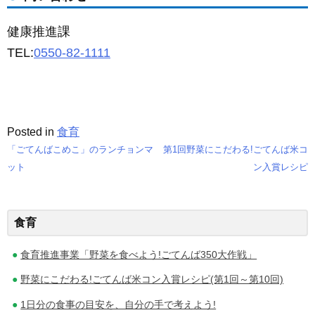
健康推進課
TEL:
0550-82-1111
Posted in
食育
「ごてんばこめこ」のランチョンマ
第1回野菜にこだわる!ごてんば米コ
投
ット
ン入賞レシピ
稿
ナ
食育
ビ
食育推進事業「野菜を食べよう!ごてんば350大作戦」
ゲ
野菜にこだわる!ごてんば米コン入賞レシピ(第1回～第10回)
ー
1日分の食事の目安を、自分の手で考えよう!