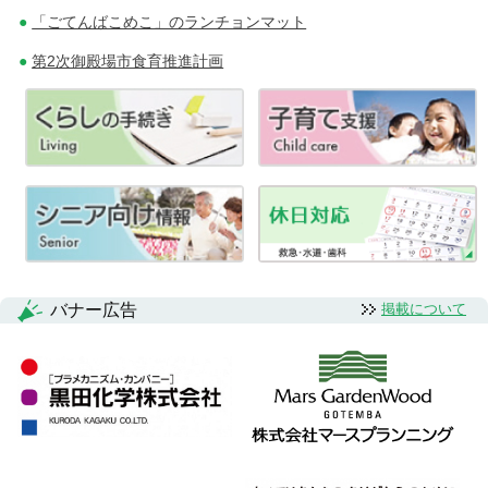
シ
「ごてんばこめこ」のランチョンマット
ョ
第2次御殿場市食育推進計画
ン
バナー広告
掲載について