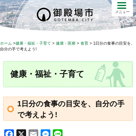
S
k
メニュー
i
p
t
o
ホーム
>
健康・福祉・子育て
>
健康・医療
>
食育
>
1日分の食事の目安を、
c
自分の手で考えよう!
o
n
t
健康・福祉・子育て
e
n
t
1日分の食事の目安を、自分の手
で考えよう!
F
X
E
M
Li