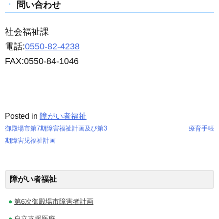
問い合わせ
社会福祉課
電話:
0550-82-4238
FAX:0550-84-1046
Posted in
障がい者福祉
御殿場市第7期障害福祉計画及び第3
療育手帳
投
期障害児福祉計画
稿
ナ
障がい者福祉
ビ
第6次御殿場市障害者計画
ゲ
自立支援医療