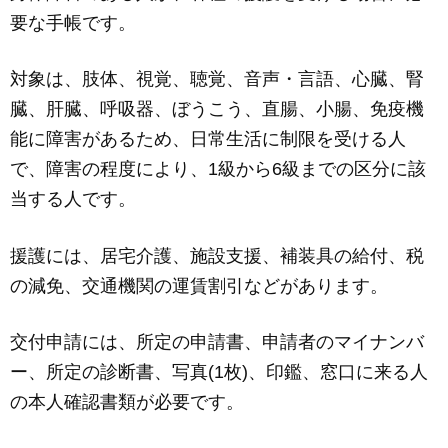
c
ail
ss
e
要な手帳です。
e
e
b
n
対象は、肢体、視覚、聴覚、音声・言語、心臓、腎
o
g
臓、肝臓、呼吸器、ぼうこう、直腸、小腸、免疫機
o
er
能に障害があるため、日常生活に制限を受ける人
k
で、障害の程度により、1級から6級までの区分に該
当する人です。
援護には、居宅介護、施設支援、補装具の給付、税
の減免、交通機関の運賃割引などがあります。
交付申請には、所定の申請書、申請者のマイナンバ
ー、所定の診断書、写真(1枚)、印鑑、窓口に来る人
の本人確認書類が必要です。