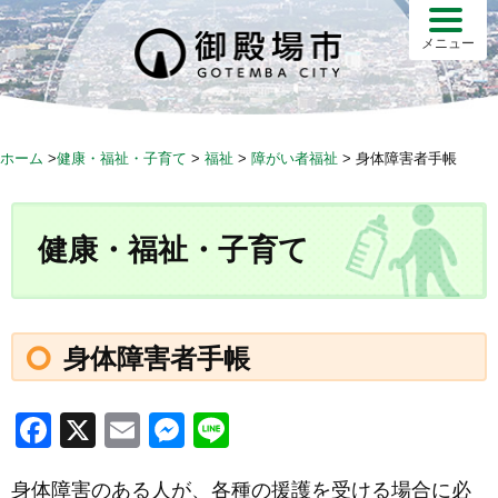
S
k
メニュー
i
p
t
o
ホーム
>
健康・福祉・子育て
>
福祉
>
障がい者福祉
>
身体障害者手帳
c
o
n
健康・福祉・子育て
t
e
n
t
身体障害者手帳
F
X
E
M
Li
a
m
e
n
身体障害のある人が、各種の援護を受ける場合に必