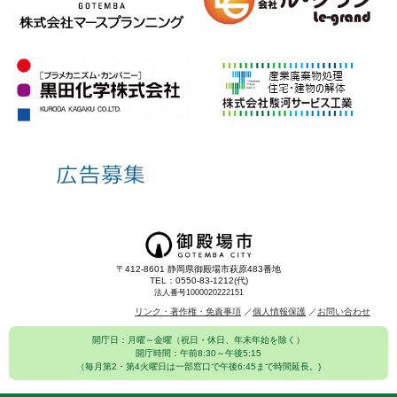
〒412-8601 静岡県御殿場市萩原483番地
TEL：0550-83-1212(代)
法人番号1000020222151
リンク・著作権・免責事項
個人情報保護
お問い合わせ
開庁日：月曜～金曜（祝日・休日、年末年始を除く）
開庁時間：午前8:30～午後5:15
（毎月第2・第4火曜日は一部窓口で午後6:45まで時間延長。)