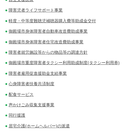
ー
障害児者ライフサポート事業
シ
軽度・中等度難聴児補聴器購入費等助成金交付
ョ
御殿場市身体障害者自動車改造費助成事業
ン
御殿場市身体障害者住宅改造費助成事業
障害者就労施設等からの物品等の調達方針
御殿場市重度障害者タクシー利用助成制度(タクシー利用券)
障害者雇用促進援助金支給事業
心身障害者扶養共済制度
配食サービス
声かけごみ収集支援事業
同行援護
居宅介護(ホームヘルパー)の派遣