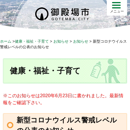
S
k
メニュー
i
p
t
o
ホーム
>
健康・福祉・子育て
>
お知らせ
>
お知らせ
>
新型コロナウイルス
c
警戒レベルの公表のお知らせ
o
n
t
健康・福祉・子育て
e
n
t
※このお知らせは2020年6月23日に書かれました。最新情
報をご確認下さい。
新型コロナウイルス警戒レベル