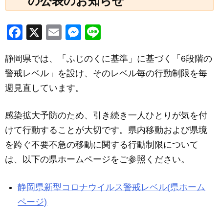
の公表のお知らせ
F
X
E
M
Li
a
m
e
n
静岡県では、「ふじのくに基準」に基づく「6段階の
c
ail
ss
e
警戒レベル」を設け、そのレベル毎の行動制限を毎
e
e
週見直しています。
b
n
o
g
感染拡大予防のため、引き続き一人ひとりが気を付
o
er
けて行動することが大切です。県内移動および県境
k
を跨ぐ不要不急の移動に関する行動制限について
は、以下の県ホームページをご参照ください。
静岡県新型コロナウイルス警戒レベル(県ホーム
ページ)