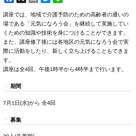
a
m
e
n
講座では、地域で介護予防のための高齢者の通いの
c
ail
ss
e
場である「元気になろう会」を継続して実施してい
e
e
くための知識や技術を身につけることができます。
b
n
また、講座修了後には各地区の元気になろう会で実
o
g
際に活動をしたり、新しく立ち上げることもできま
o
er
す。
k
講座は全4回、午後1時半から4時半まで行います。
期間
7月1日(水)から 全4回
募集