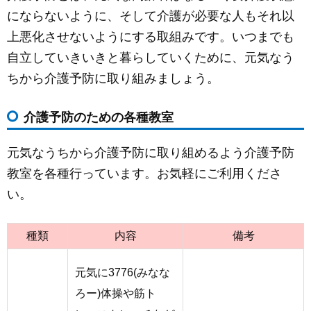
c
ail
ss
e
にならないように、そして介護が必要な人もそれ以
e
e
上悪化させないようにする取組みです。いつまでも
b
n
自立していきいきと暮らしていくために、元気なう
o
g
ちから介護予防に取り組みましょう。
o
er
k
介護予防のための各種教室
元気なうちから介護予防に取り組めるよう介護予防
教室を各種行っています。お気軽にご利用くださ
い。
種類
内容
備考
元気に3776(みなな
ろー)体操や筋ト