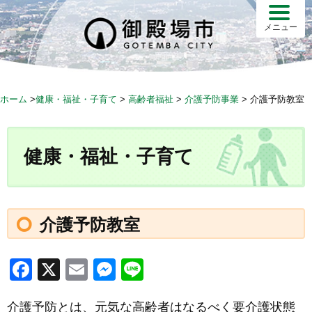
S
k
メニュー
i
p
t
o
ホーム
>
健康・福祉・子育て
>
高齢者福祉
>
介護予防事業
>
介護予防教室
c
o
n
健康・福祉・子育て
t
e
n
t
介護予防教室
F
X
E
M
Li
a
m
e
n
介護予防とは、元気な高齢者はなるべく要介護状態