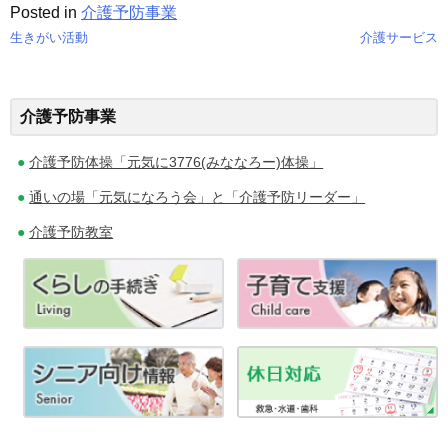
Posted in
介護予防事業
生きがい活動
介護サービス
投
稿
介護予防事業
ナ
介護予防体操「元気に3776(みななろー)体操」
ビ
通いの場「元気になろう会」と「介護予防リーダー」
ゲ
介護予防教室
ー
シ
ョ
ン