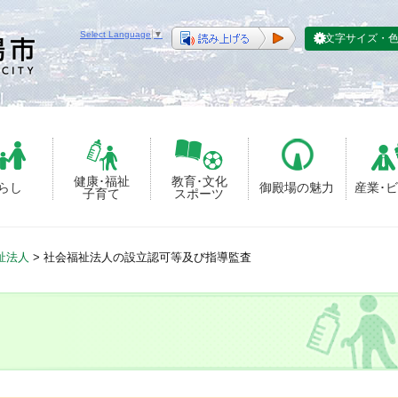
Select Language
▼
文字サイズ・
健康･福祉
教育･文化
らし
御殿場の魅力
産業･
子育て
スポーツ
祉法人
>
社会福祉法人の設立認可等及び指導監査