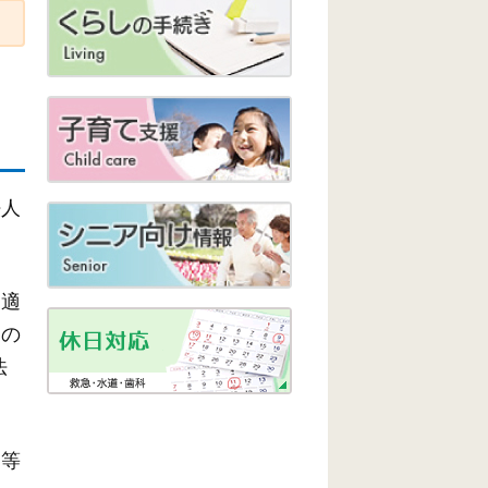
法人
つ適
スの
法
き等