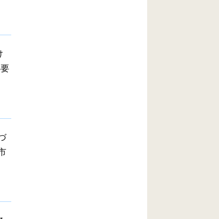
け
必要
づ
市