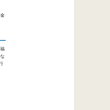
募金
た福
滑な
行