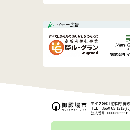
ナ
ビ
バナー広告
ゲ
ー
シ
ョ
ン
〒412-8601 静岡県
TEL：0550-83-1212(代
法人番号100002022215