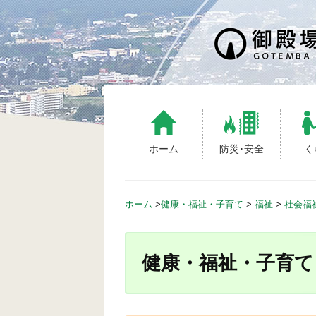
S
k
i
p
t
o
c
o
n
ホーム
防災･安全
く
t
e
n
ホーム
>
健康・福祉・子育て
>
福祉
>
社会福
t
健康・福祉・子育て