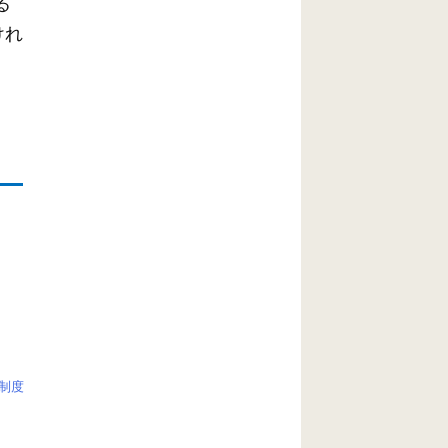
る
けれ
制度