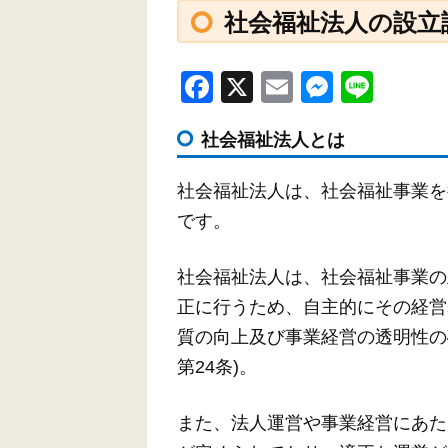
社会福祉法人の設立
F
X
E
M
Li
a
m
e
n
社会福祉法人とは
c
ail
ss
e
e
e
社会福祉法人は、社会福祉事業を
b
n
です。
o
g
o
er
社会福祉法人は、社会福祉事業の
k
正に行うため、自主的にその経営
質の向上及び事業経営の透明性の
第24条)。
また、法人運営や事業経営にあた