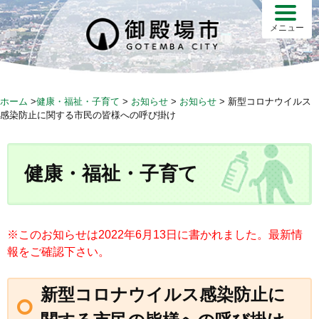
S
k
メニュー
i
p
t
o
ホーム
>
健康・福祉・子育て
>
お知らせ
>
お知らせ
>
新型コロナウイルス
c
感染防止に関する市民の皆様への呼び掛け
o
n
t
健康・福祉・子育て
e
n
t
※このお知らせは2022年6月13日に書かれました。最新情
報をご確認下さい。
新型コロナウイルス感染防止に