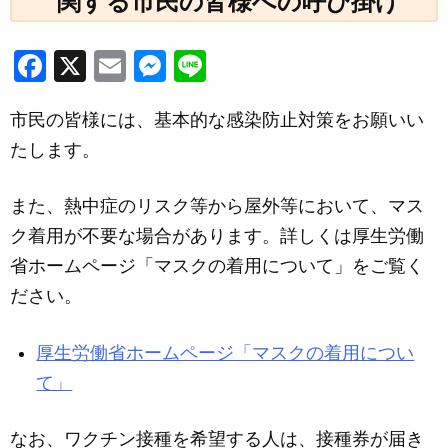
関する市民の皆様への呼び掛け
F
X
E
M
Li
a
m
e
n
市民の皆様には、基本的な感染防止対策をお願いい
c
ail
ss
e
たします。
e
e
b
n
また、熱中症のリスク等から屋外等において、マス
o
g
ク着用が不要な場合があります。詳しくは厚生労働
o
er
省ホームページ「マスクの着用について」をご覧く
k
ださい。
厚生労働省ホームページ「マスクの着用につい
て」
なお、ワクチン接種を希望する人は、接種券が届き