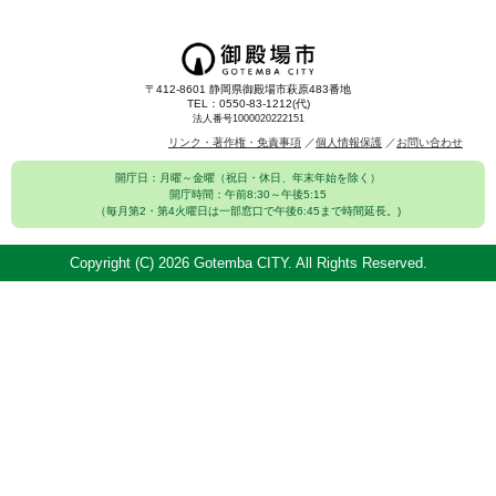
〒412-8601 静岡県御殿場市萩原483番地
TEL：0550-83-1212(代)
法人番号1000020222151
リンク・著作権・免責事項
個人情報保護
お問い合わせ
開庁日：月曜～金曜（祝日・休日、年末年始を除く）
開庁時間：午前8:30～午後5:15
（毎月第2・第4火曜日は一部窓口で午後6:45まで時間延長。)
Copyright (C)
2026 Gotemba CITY. All Rights Reserved.