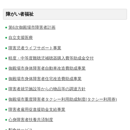
稿
障がい者福祉
ナ
第6次御殿場市障害者計画
ビ
自立支援医療
ゲ
障害児者ライフサポート事業
ー
軽度・中等度難聴児補聴器購入費等助成金交付
シ
御殿場市身体障害者自動車改造費助成事業
ョ
御殿場市身体障害者住宅改造費助成事業
ン
障害者就労施設等からの物品等の調達方針
御殿場市重度障害者タクシー利用助成制度(タクシー利用券)
障害者雇用促進援助金支給事業
心身障害者扶養共済制度
配食サービス