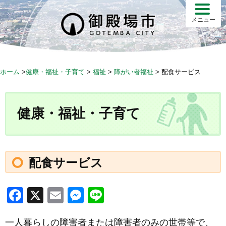
S
k
メニュー
i
p
t
o
ホーム
>
健康・福祉・子育て
>
福祉
>
障がい者福祉
>
配食サービス
c
o
n
健康・福祉・子育て
t
e
n
t
配食サービス
F
X
E
M
Li
a
m
e
n
一人暮らしの障害者または障害者のみの世帯等で、