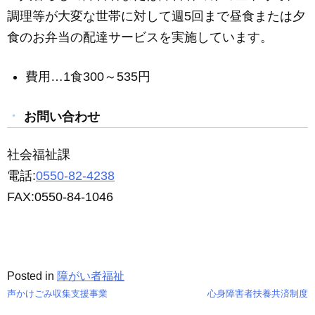
c
ail
ss
e
調理等が大変な世帯に対して週5回まで昼食または夕
e
e
食のお弁当の配達サービスを実施しています。
b
n
o
g
費用…1食300～535円
o
er
k
お問い合わせ
社会福祉課
電話:
0550-82-4238
FAX:0550-84-1046
Posted in
障がい者福祉
声かけごみ収集支援事業
心身障害者扶養共済制度
投