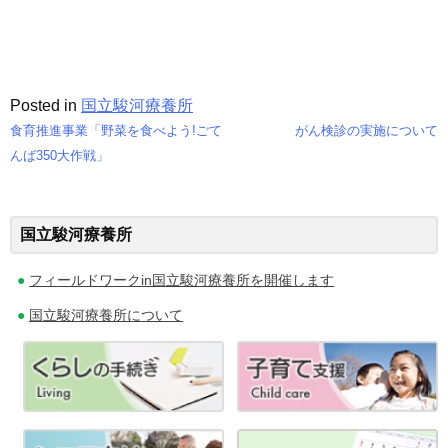
Posted in
国立駿河療養所
食育推進事業「野菜を食べよう!ごて
がん検診の実施について
投
んば350大作戦」
稿
ナ
国立駿河療養所
ビ
フィールドワークin国立駿河療養所を開催します
ゲ
国立駿河療養所について
ー
シ
ョ