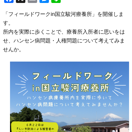
a
m
e
n
「フィールドワークin国立駿河療養所」を開催しま
c
ail
ss
e
す。
e
e
所内を実際に歩くことで、療養所入所者に思いをは
b
n
せ、ハンセン病問題・人権問題について考えてみま
o
g
せんか。
o
er
k