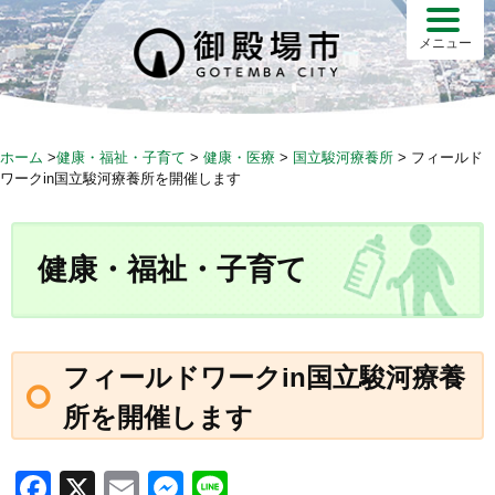
S
k
メニュー
i
p
t
o
ホーム
>
健康・福祉・子育て
>
健康・医療
>
国立駿河療養所
>
フィールド
c
ワークin国立駿河療養所を開催します
o
n
t
健康・福祉・子育て
e
n
t
フィールドワークin国立駿河療養
所を開催します
F
X
E
M
Li