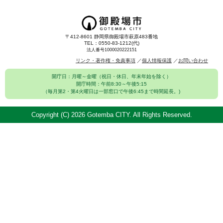
〒412-8601 静岡県御殿場市萩原483番地
TEL：0550-83-1212(代)
法人番号1000020222151
リンク・著作権・免責事項
個人情報保護
お問い合わせ
開庁日：月曜～金曜（祝日・休日、年末年始を除く）
開庁時間：午前8:30～午後5:15
（毎月第2・第4火曜日は一部窓口で午後6:45まで時間延長。)
Copyright (C)
2026 Gotemba CITY. All Rights Reserved.