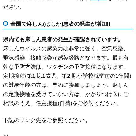
c
ail
ss
e
ださい。
e
e
b
n
全国で麻しん(はしか)患者の発生が増加!!
o
g
o
er
県内でも麻しん患者の発生が確認されています。
k
麻しんウイルスの感染力は非常に強く、空気感染、
飛沫感染、接触感染が感染経路となります。最も有
効な予防方法は、ワクチンの予防接種になります。
定期接種(第1期:1歳児、第2期:小学校就学前の1年間)
の対象年齢の方は、早めに接種しましょう。麻しん
の定期接種を受けていない方は、かかりつけ医にご
相談のうえ、任意接種(自費)をご検討ください。
下記のリンク先をご参照ください。