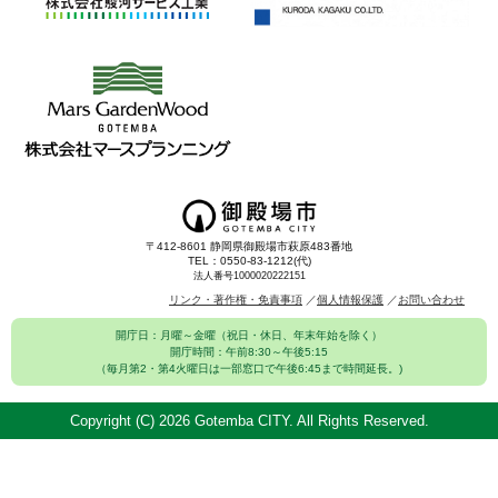
〒412-8601 静岡県御殿場市萩原483番地
TEL：0550-83-1212(代)
法人番号1000020222151
リンク・著作権・免責事項
個人情報保護
お問い合わせ
開庁日：月曜～金曜（祝日・休日、年末年始を除く）
開庁時間：午前8:30～午後5:15
（毎月第2・第4火曜日は一部窓口で午後6:45まで時間延長。)
Copyright (C)
2026 Gotemba CITY. All Rights Reserved.