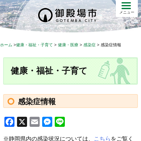
S
k
メニュー
i
p
t
o
ホーム
>
健康・福祉・子育て
>
健康・医療
>
感染症
>
感染症情報
c
o
n
健康・福祉・子育て
t
e
n
t
感染症情報
F
X
E
M
Li
a
m
e
n
※静岡県内の感染状況については、
こちら
をご覧く