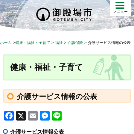
S
k
メニュー
i
p
t
o
ホーム
>
健康・福祉・子育て
>
福祉
>
介護保険
>
介護サービス情報の公表
c
o
n
健康・福祉・子育て
t
e
n
t
介護サービス情報の公表
F
X
E
M
Li
a
m
e
n
介護サービス情報公表