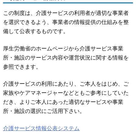
c
ail
ss
e
e
e
この制度は、介護サービスの利用者が適切な事業者
b
n
を選択できるよう、事業者の情報提供の仕組みを整
o
g
備して公表するものです。
o
er
k
厚生労働省のホームページから介護サービス事業
所・施設のサービス内容や運営状況に関する情報を
参照できます。
介護サービスの利用にあたり、ご本人をはじめ、ご
家族やケアマネージャーなどともご参考にしていた
だき、よりご本人にあった適切なサービスや事業
所・施設の選択にご活用下さい。
介護サービス情報公表システム